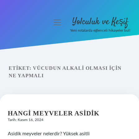
Yolculuk ve Keşif
menüyü
aç
Yeni rotalarda eğlenceli hikayeler bul!
Anasayfa
Gizlilik Politikası
ETIKET:
VÜCUDUN ALKALI OLMASI IÇIN
Yasal Uyarı
NE YAPMALI
Hakkımızda
HANGI MEYVELER ASIDIK
Tarih: Kasım 16, 2024
Asidik meyveler nelerdir? Yüksek asitli