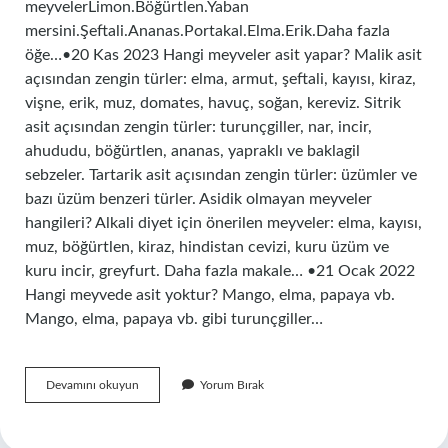
meyvelerLimon.Böğürtlen.Yaban
mersini.Şeftali.Ananas.Portakal.Elma.Erik.Daha fazla
öğe…•20 Kas 2023 Hangi meyveler asit yapar? Malik asit
açısından zengin türler: elma, armut, şeftali, kayısı, kiraz,
vişne, erik, muz, domates, havuç, soğan, kereviz. Sitrik
asit açısından zengin türler: turunçgiller, nar, incir,
ahududu, böğürtlen, ananas, yapraklı ve baklagil
sebzeler. Tartarik asit açısından zengin türler: üzümler ve
bazı üzüm benzeri türler. Asidik olmayan meyveler
hangileri? Alkali diyet için önerilen meyveler: elma, kayısı,
muz, böğürtlen, kiraz, hindistan cevizi, kuru üzüm ve
kuru incir, greyfurt. Daha fazla makale… •21 Ocak 2022
Hangi meyvede asit yoktur? Mango, elma, papaya vb.
Mango, elma, papaya vb. gibi turunçgiller…
Hangi
Devamını okuyun
Yorum Bırak
Meyveler
Asidik