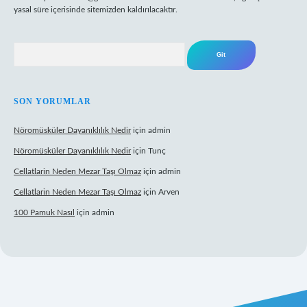
yasal süre içerisinde sitemizden kaldırılacaktır.
Arama
SON YORUMLAR
Nöromüsküler Dayanıklılık Nedir
için
admin
Nöromüsküler Dayanıklılık Nedir
için
Tunç
Cellatlarin Neden Mezar Taşı Olmaz
için
admin
Cellatlarin Neden Mezar Taşı Olmaz
için
Arven
100 Pamuk Nasıl
için
admin
elexbett.net