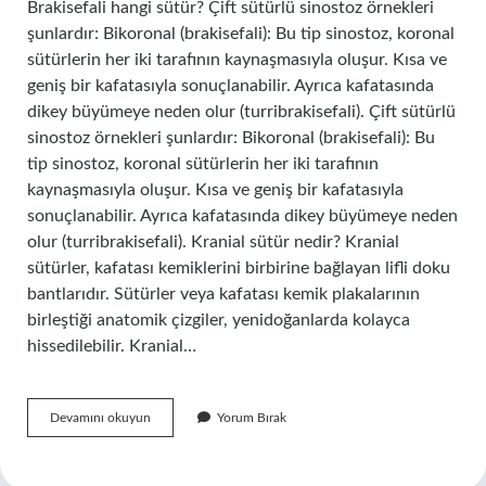
Brakisefali hangi sütür? Çift sütürlü sinostoz örnekleri
şunlardır: Bikoronal (brakisefali): Bu tip sinostoz, koronal
sütürlerin her iki tarafının kaynaşmasıyla oluşur. Kısa ve
geniş bir kafatasıyla sonuçlanabilir. Ayrıca kafatasında
dikey büyümeye neden olur (turribrakisefali). Çift sütürlü
sinostoz örnekleri şunlardır: Bikoronal (brakisefali): Bu
tip sinostoz, koronal sütürlerin her iki tarafının
kaynaşmasıyla oluşur. Kısa ve geniş bir kafatasıyla
sonuçlanabilir. Ayrıca kafatasında dikey büyümeye neden
olur (turribrakisefali). Kranial sütür nedir? Kranial
sütürler, kafatası kemiklerini birbirine bağlayan lifli doku
bantlarıdır. Sütürler veya kafatası kemik plakalarının
birleştiği anatomik çizgiler, yenidoğanlarda kolayca
hissedilebilir. Kranial…
Plagiosefali
Devamını okuyun
Yorum Bırak
Hangi
Sütür