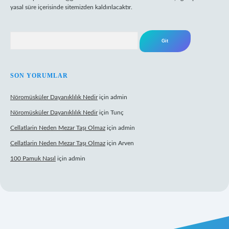
yasal süre içerisinde sitemizden kaldırılacaktır.
Arama
SON YORUMLAR
Nöromüsküler Dayanıklılık Nedir
için
admin
Nöromüsküler Dayanıklılık Nedir
için
Tunç
Cellatlarin Neden Mezar Taşı Olmaz
için
admin
Cellatlarin Neden Mezar Taşı Olmaz
için
Arven
100 Pamuk Nasıl
için
admin
rg/
elexbett.net