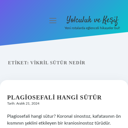
Yolculuk ve Keşif
menüyü
aç
Yeni rotalarda eğlenceli hikayeler bul!
Anasayfa
Gizlilik Politikası
ETIKET:
VIKRIL SÜTÜR NEDIR
Yasal Uyarı
Hakkımızda
PLAGIOSEFALI HANGI SÜTÜR
Tarih: Aralık 21, 2024
Plagiosefali hangi sütur? Koronal sinostoz, kafatasının ön
kısmının şeklini etkileyen bir kraniosinostoz türüdür.