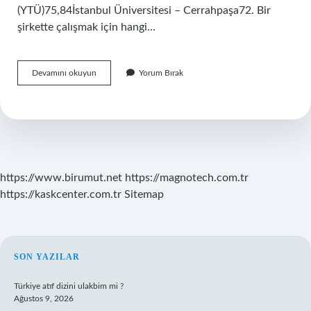
(YTÜ)75,84İstanbul Üniversitesi – Cerrahpaşa72. Bir
şirkette çalışmak için hangi…
Şirketler
Devamını okuyun
Yorum Bırak
Hangi
Üniversite
Mezunlarını
Tercih
Ediyor
https://www.birumut.net
https://magnotech.com.tr
https://kaskcenter.com.tr
Sitemap
SIDEBAR
SON YAZILAR
Türkiye atıf dizini ulakbim mi ?
Ağustos 9, 2026