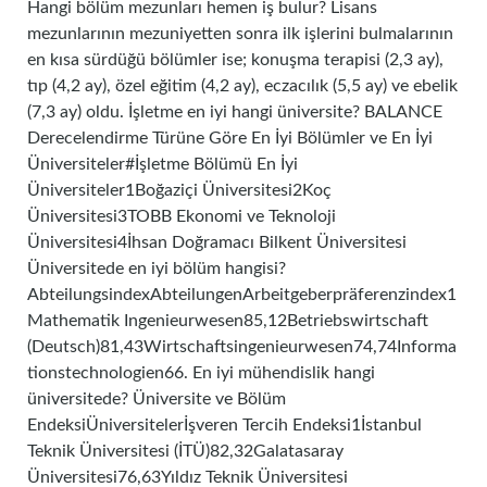
Hangi bölüm mezunları hemen iş bulur? Lisans
mezunlarının mezuniyetten sonra ilk işlerini bulmalarının
en kısa sürdüğü bölümler ise; konuşma terapisi (2,3 ay),
tıp (4,2 ay), özel eğitim (4,2 ay), eczacılık (5,5 ay) ve ebelik
(7,3 ay) oldu. İşletme en iyi hangi üniversite? BALANCE
Derecelendirme Türüne Göre En İyi Bölümler ve En İyi
Üniversiteler#İşletme Bölümü En İyi
Üniversiteler1Boğaziçi Üniversitesi2Koç
Üniversitesi3TOBB Ekonomi ve Teknoloji
Üniversitesi4İhsan Doğramacı Bilkent Üniversitesi
Üniversitede en iyi bölüm hangisi?
AbteilungsindexAbteilungenArbeitgeberpräferenzindex1
Mathematik Ingenieurwesen85,12Betriebswirtschaft
(Deutsch)81,43Wirtschaftsingenieurwesen74,74Informa
tionstechnologien66. En iyi mühendislik hangi
üniversitede? Üniversite ve Bölüm
EndeksiÜniversitelerİşveren Tercih Endeksi1İstanbul
Teknik Üniversitesi (İTÜ)82,32Galatasaray
Üniversitesi76,63Yıldız Teknik Üniversitesi