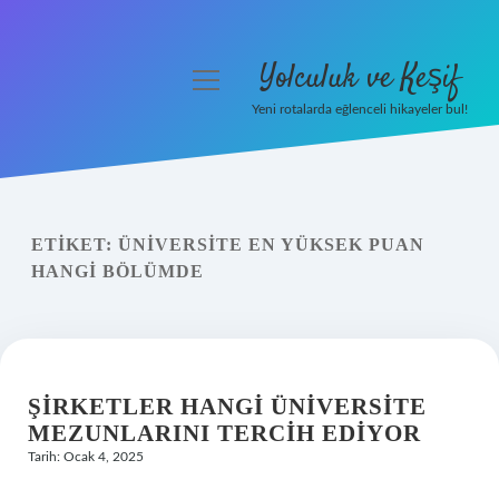
Yolculuk ve Keşif
menüyü
aç
Yeni rotalarda eğlenceli hikayeler bul!
Anasayfa
Gizlilik Politikası
ETIKET:
ÜNIVERSITE EN YÜKSEK PUAN
Yasal Uyarı
HANGI BÖLÜMDE
Hakkımızda
ŞIRKETLER HANGI ÜNIVERSITE
MEZUNLARINI TERCIH EDIYOR
Tarih: Ocak 4, 2025