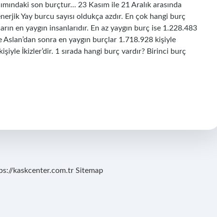
ımındaki son burçtur… 23 Kasım ile 21 Aralık arasında
enerjik Yay burcu sayısı oldukça azdır. En çok hangi burç
arın en yaygın insanlarıdır. En az yaygın burç ise 1.228.483
re Aslan’dan sonra en yaygın burçlar 1.718.928 kişiyle
şiyle İkizler’dir. 1 sırada hangi burç vardır? Birinci burç
ps://kaskcenter.com.tr
Sitemap