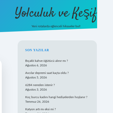
Yolculuk ve Keşif
Yeni rotalarda eğlenceli hikayeler bul!
https://tulipbet
SIDEBAR
SON YAZILAR
Bıçaklı kahve öğütücü alınır mı ?
Ağustos 6, 2026
Avcılar depremi saat kaçta oldu ?
Ağustos 5, 2026
6284 nereden istenir ?
Ağustos 3, 2026
Koç burcu kadını hangi hediyelerden hoşlanır ?
Temmuz 26, 2026
Katyon artı mı eksi mi ?