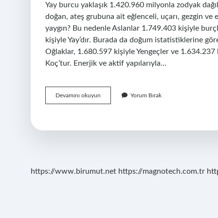
Yay burcu yaklaşık 1.420.960 milyonla zodyak dağıl
doğan, ateş grubuna ait eğlenceli, uçarı, gezgin ve 
yaygın? Bu nedenle Aslanlar 1.749.403 kişiyle burçl
kişiyle Yay’dır. Burada da doğum istatistiklerine gö
Oğlaklar, 1.680.597 kişiyle Yengeçler ve 1.634.237 ki
Koç’tur. Enerjik ve aktif yapılarıyla…
Türkiyede
Devamını okuyun
Yorum Bırak
En
Çok
Hangi
Burç
Vardır
https://www.birumut.net
https://magnotech.com.tr
htt