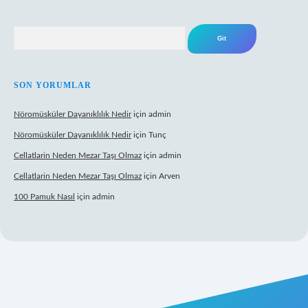
Arama
SON YORUMLAR
Nöromüsküler Dayanıklılık Nedir
için
admin
Nöromüsküler Dayanıklılık Nedir
için
Tunç
Cellatlarin Neden Mezar Taşı Olmaz
için
admin
Cellatlarin Neden Mezar Taşı Olmaz
için
Arven
100 Pamuk Nasıl
için
admin
g/
elexbett.net