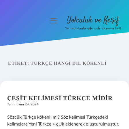
Yolculuk ve Keşif
menüyü
aç
Yeni rotalarda eğlenceli hikayeler bul!
Anasayfa
Gizlilik Politikası
ETIKET:
TÜRKÇE HANGI DIL KÖKENLI
Yasal Uyarı
Hakkımızda
ÇEŞIT KELIMESI TÜRKÇE MIDIR
Tarih: Ekim 24, 2024
Sözcük Türkçe kökenli mi? Söz kelimesi Türkçedeki
kelimelere Yeni Türkçe + çUk eklenerek oluşturulmuştur.