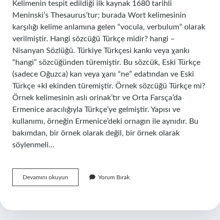
Kelimenin tespit edildiği ilk kaynak 1680 tarihli
Meninski’s Thesaurus’tur; burada Wort kelimesinin
karşılığı kelime anlamına gelen “vocula, verbulum” olarak
verilmiştir. Hangi sözcüğü Türkçe midir? hangi –
Nisanyan Sözlüğü. Türkiye Türkçesi kankı veya χankı
“hangi” sözcüğünden türemiştir. Bu sözcük, Eski Türkçe
(sadece Oğuzca) kan veya χanı “ne” edatından ve Eski
Türkçe +kI ekinden türemiştir. Örnek sözcüğü Türkçe mi?
Örnek kelimesinin aslı orinak’tır ve Orta Farsça’da
Ermenice aracılığıyla Türkçe’ye gelmiştir. Yapısı ve
kullanımı, örneğin Ermenice’deki ornagın ile aynıdır. Bu
bakımdan, bir örnek olarak değil, bir örnek olarak
söylenmeli…
Çeşit
Devamını okuyun
Yorum Bırak
Kelimesi
Türkçe
Midir