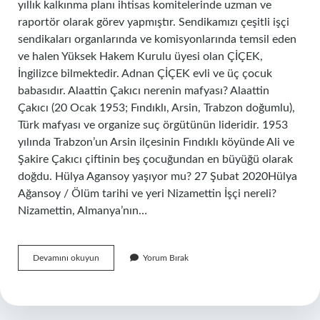
yıllık kalkınma planı ihtisas komitelerinde uzman ve
raportör olarak görev yapmıştır. Sendikamızı çeşitli işçi
sendikaları organlarında ve komisyonlarında temsil eden
ve halen Yüksek Hakem Kurulu üyesi olan ÇİÇEK,
İngilizce bilmektedir. Adnan ÇİÇEK evli ve üç çocuk
babasıdır. Alaattin Çakıcı nerenin mafyası? Alaattin
Çakıcı (20 Ocak 1953; Fındıklı, Arsin, Trabzon doğumlu),
Türk mafyası ve organize suç örgütünün lideridir. 1953
yılında Trabzon’un Arsin ilçesinin Fındıklı köyünde Ali ve
Şakire Çakıcı çiftinin beş çocuğundan en büyüğü olarak
doğdu. Hülya Agansoy yaşıyor mu? 27 Şubat 2020Hülya
Ağansoy / Ölüm tarihi ve yeri Nizamettin İşçi nereli?
Nizamettin, Almanya’nın…
Çakıcının
Devamını okuyun
Yorum Bırak
Sağ
Kolu
Kim