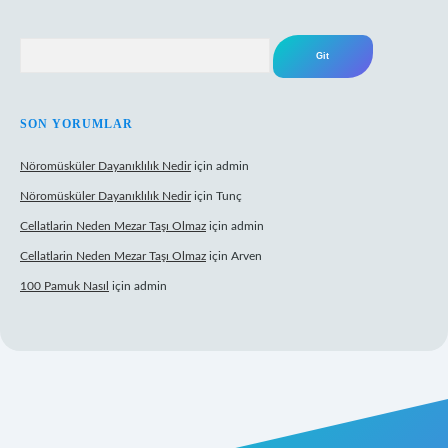
Arama
SON YORUMLAR
Nöromüsküler Dayanıklılık Nedir
için
admin
Nöromüsküler Dayanıklılık Nedir
için
Tunç
Cellatlarin Neden Mezar Taşı Olmaz
için
admin
Cellatlarin Neden Mezar Taşı Olmaz
için
Arven
100 Pamuk Nasıl
için
admin
://tulipbetgiris.org/
elexbett.net