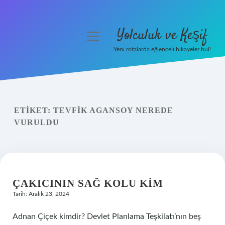
Yolculuk ve Keşif
menüyü
aç
Yeni rotalarda eğlenceli hikayeler bul!
Anasayfa
Gizlilik Politikası
ETIKET:
TEVFIK AGANSOY NEREDE
Yasal Uyarı
VURULDU
Hakkımızda
ÇAKICININ SAĞ KOLU KIM
Tarih: Aralık 23, 2024
Adnan Çiçek kimdir? Devlet Planlama Teşkilatı’nın beş