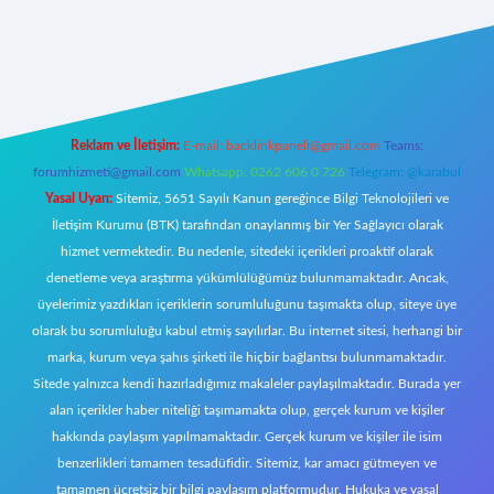
://tulipbetgiris.org/
elexbett.net
Reklam ve İletişim:
E-mail:
backlinkpaneli@gmail.com
Teams:
forumhizmeti@gmail.com
Whatsapp: 0262 606 0 726
Telegram: @karabul
Yasal Uyarı:
Sitemiz, 5651 Sayılı Kanun gereğince Bilgi Teknolojileri ve
İletişim Kurumu (BTK) tarafından onaylanmış bir Yer Sağlayıcı olarak
hizmet vermektedir. Bu nedenle, sitedeki içerikleri proaktif olarak
denetleme veya araştırma yükümlülüğümüz bulunmamaktadır. Ancak,
üyelerimiz yazdıkları içeriklerin sorumluluğunu taşımakta olup, siteye üye
olarak bu sorumluluğu kabul etmiş sayılırlar. Bu internet sitesi, herhangi bir
marka, kurum veya şahıs şirketi ile hiçbir bağlantısı bulunmamaktadır.
Sitede yalnızca kendi hazırladığımız makaleler paylaşılmaktadır. Burada yer
alan içerikler haber niteliği taşımamakta olup, gerçek kurum ve kişiler
hakkında paylaşım yapılmamaktadır. Gerçek kurum ve kişiler ile isim
benzerlikleri tamamen tesadüfidir. Sitemiz, kar amacı gütmeyen ve
tamamen ücretsiz bir bilgi paylaşım platformudur. Hukuka ve yasal