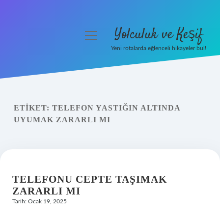
Yolculuk ve Keşif
menüyü
aç
Yeni rotalarda eğlenceli hikayeler bul!
Anasayfa
Gizlilik Politikası
ETIKET:
TELEFON YASTIĞIN ALTINDA
Yasal Uyarı
UYUMAK ZARARLI MI
Hakkımızda
TELEFONU CEPTE TAŞIMAK
ZARARLI MI
Tarih: Ocak 19, 2025