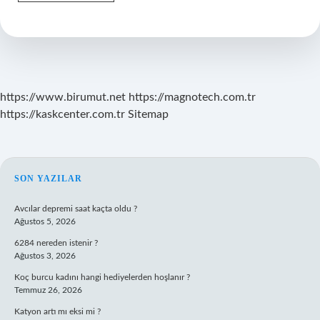
Cepte
Taşımak
Zararlı
Mı
https://www.birumut.net
https://magnotech.com.tr
https://kaskcenter.com.tr
Sitemap
SIDEBAR
SON YAZILAR
Avcılar depremi saat kaçta oldu ?
Ağustos 5, 2026
6284 nereden istenir ?
Ağustos 3, 2026
Koç burcu kadını hangi hediyelerden hoşlanır ?
Temmuz 26, 2026
Katyon artı mı eksi mi ?