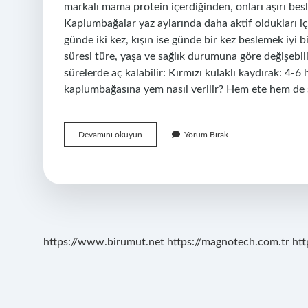
markalı mama protein içerdiğinden, onları aşırı b
Kaplumbağalar yaz aylarında daha aktif oldukları iç
günde iki kez, kışın ise günde bir kez beslemek iyi 
süresi türe, yaşa ve sağlık durumuna göre değişebili
sürelerde aç kalabilir: Kırmızı kulaklı kaydırak: 4-6
kaplumbağasına yem nasıl verilir? Hem ete hem de
Kaplumbağalara
Devamını okuyun
Yorum Bırak
Ne
Kadar
Yem
Verilir
https://www.birumut.net
https://magnotech.com.tr
htt