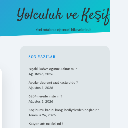
Yolculuk ve Keşif
Yeni rotalarda eğlenceli hikayeler bul!
https://tuli
SIDEBAR
SON YAZILAR
Bıçaklı kahve öğütücü alınır mı ?
Ağustos 6, 2026
Avcılar depremi saat kaçta oldu ?
Ağustos 5, 2026
6284 nereden istenir ?
Ağustos 3, 2026
Koç burcu kadını hangi hediyelerden hoşlanır ?
Temmuz 26, 2026
Katyon artı mı eksi mi ?