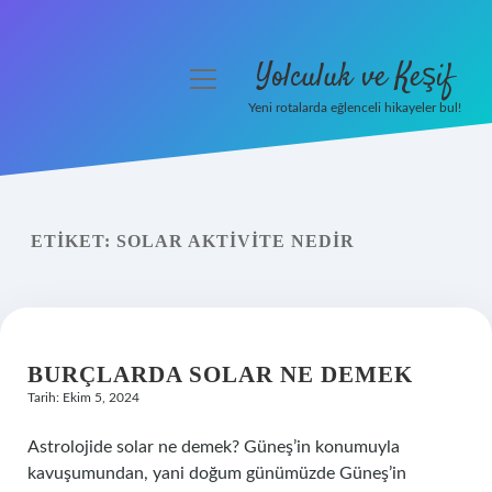
Yolculuk ve Keşif
menüyü
aç
Yeni rotalarda eğlenceli hikayeler bul!
Anasayfa
Gizlilik Politikası
ETIKET:
SOLAR AKTIVITE NEDIR
Yasal Uyarı
Hakkımızda
BURÇLARDA SOLAR NE DEMEK
Tarih: Ekim 5, 2024
Astrolojide solar ne demek? Güneş’in konumuyla
kavuşumundan, yani doğum günümüzde Güneş’in