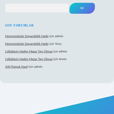
Arama
SON YORUMLAR
Nöromüsküler Dayanıklılık Nedir
için
admin
Nöromüsküler Dayanıklılık Nedir
için
Tunç
Cellatlarin Neden Mezar Taşı Olmaz
için
admin
Cellatlarin Neden Mezar Taşı Olmaz
için
Arven
100 Pamuk Nasıl
için
admin
tt.net