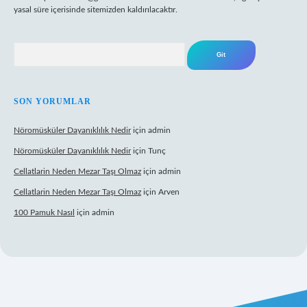
yasal süre içerisinde sitemizden kaldırılacaktır.
Arama
SON YORUMLAR
Nöromüsküler Dayanıklılık Nedir
için
admin
Nöromüsküler Dayanıklılık Nedir
için
Tunç
Cellatlarin Neden Mezar Taşı Olmaz
için
admin
Cellatlarin Neden Mezar Taşı Olmaz
için
Arven
100 Pamuk Nasıl
için
admin
://tulipbetgiris.org/
elexbett.net