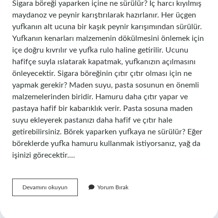
Sigara böreği yaparken içine ne sürülür? İç harcı kıyılmış
maydanoz ve peynir karıştırılarak hazırlanır. Her üçgen
yufkanın alt ucuna bir kaşık peynir karışımından sürülür.
Yufkanın kenarları malzemenin dökülmesini önlemek için
içe doğru kıvrılır ve yufka rulo haline getirilir. Ucunu
hafifçe suyla ıslatarak kapatmak, yufkanızın açılmasını
önleyecektir. Sigara böreğinin çıtır çıtır olması için ne
yapmak gerekir? Maden suyu, pasta sosunun en önemli
malzemelerinden biridir. Hamuru daha çıtır yapar ve
pastaya hafif bir kabarıklık verir. Pasta sosuna maden
suyu ekleyerek pastanızı daha hafif ve çıtır hale
getirebilirsiniz. Börek yaparken yufkaya ne sürülür? Eğer
böreklerde yufka hamuru kullanmak istiyorsanız, yağ da
işinizi görecektir.…
Sigara
Devamını okuyun
Yorum Bırak
Böreği
Yaparken
Yufkaya