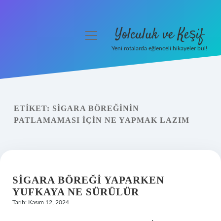
Yolculuk ve Keşif
menüyü
aç
Yeni rotalarda eğlenceli hikayeler bul!
Anasayfa
Gizlilik Politikası
ETIKET:
SIGARA BÖREĞININ
Yasal Uyarı
PATLAMAMASI IÇIN NE YAPMAK LAZIM
Hakkımızda
SIGARA BÖREĞI YAPARKEN
YUFKAYA NE SÜRÜLÜR
Tarih: Kasım 12, 2024