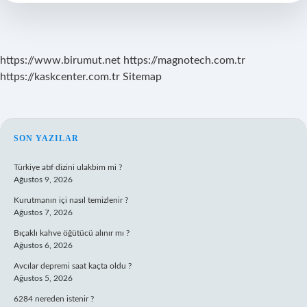
Ne
Sürülür
https://www.birumut.net
https://magnotech.com.tr
https://kaskcenter.com.tr
Sitemap
SIDEBAR
SON YAZILAR
Türkiye atıf dizini ulakbim mi ?
Ağustos 9, 2026
Kurutmanın içi nasıl temizlenir ?
Ağustos 7, 2026
Bıçaklı kahve öğütücü alınır mı ?
Ağustos 6, 2026
Avcılar depremi saat kaçta oldu ?
Ağustos 5, 2026
6284 nereden istenir ?