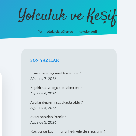
Yolculuk ve Keşif
Yeni rotalarda eğlenceli hikayeler bul!
https://tulipbet
SIDEBAR
SON YAZILAR
Kurutmanın içi nasıl temizlenir ?
Ağustos 7, 2026
Bıçaklı kahve öğütücü alınır mı ?
Ağustos 6, 2026
Avcılar depremi saat kaçta oldu ?
Ağustos 5, 2026
6284 nereden istenir ?
Ağustos 3, 2026
Koç burcu kadını hangi hediyelerden hoşlanır ?