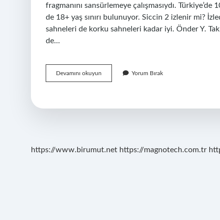
fragmanını sansürlemeye çalışmasıydı. Türkiye’de 
de 18+ yaş sınırı bulunuyor. Siccin 2 izlenir mi? İzle
sahneleri de korku sahneleri kadar iyi. Önder Y. Tak
de…
Siccin
Devamını okuyun
Yorum Bırak
2
Neden
Yasaklandı
https://www.birumut.net
https://magnotech.com.tr
htt