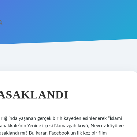
YASAKLANDI
arlığı’nda yaşanan gerçek bir hikayeden esinlenerek “İslami
, Çanakkale’nin Yenice ilçesi Namazgah köyü, Nevruz köyü ve
yasaklandı mı? Bu karar, Facebook’un ilk kez bir film