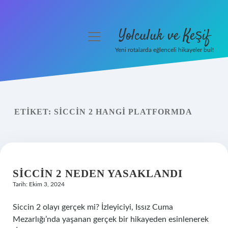
Yolculuk ve Keşif
menüyü
aç
Yeni rotalarda eğlenceli hikayeler bul!
Anasayfa
Gizlilik Politikası
ETIKET:
SICCIN 2 HANGI PLATFORMDA
Yasal Uyarı
Hakkımızda
SICCIN 2 NEDEN YASAKLANDI
Tarih: Ekim 3, 2024
Siccin 2 olayı gerçek mi? İzleyiciyi, Issız Cuma
Mezarlığı’nda yaşanan gerçek bir hikayeden esinlenerek