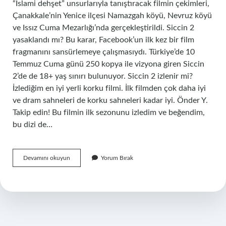
“İslami dehşet” unsurlarıyla tanıştıracak filmin çekimleri,
Çanakkale’nin Yenice ilçesi Namazgah köyü, Nevruz köyü
ve Issız Cuma Mezarlığı’nda gerçekleştirildi. Siccin 2
yasaklandı mı? Bu karar, Facebook’un ilk kez bir film
fragmanını sansürlemeye çalışmasıydı. Türkiye’de 10
Temmuz Cuma günü 250 kopya ile vizyona giren Siccin
2’de de 18+ yaş sınırı bulunuyor. Siccin 2 izlenir mi?
İzlediğim en iyi yerli korku filmi. İlk filmden çok daha iyi
ve dram sahneleri de korku sahneleri kadar iyi. Önder Y.
Takip edin! Bu filmin ilk sezonunu izledim ve beğendim,
bu dizi de…
Siccin
Devamını okuyun
Yorum Bırak
2
Neden
Yasaklandı