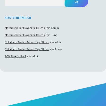
SON YORUMLAR
Nöromüsküler Dayanıklılık Nedir
için
admin
Nöromüsküler Dayanıklılık Nedir
için
Tunç
Cellatlarin Neden Mezar Taşı Olmaz
için
admin
Cellatlarin Neden Mezar Taşı Olmaz
için
Arven
100 Pamuk Nasıl
için
admin
rg/
elexbett.net