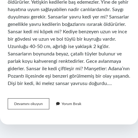
öldürürler. Yetişkin kedilerle baş edemezler. Yine de şehir
hayatına uyum sağlayabilen nadir canlılardandır. Saygı
duyulması gerekir. Sansarlar yavru kedi yer mi? Sansarlar
genellikle yavru kedilerin boğazlarını ısırarak öldürürler.
Sansar kedi mi köpek mi? Kediye benzeyen uzun ve ince
bir gövdesi ve uzun ve bol tüylü bir kuyruğu vardır.
Uzunluğu 40-50 cm, ağırlığı ise yaklaşık 2 kg’dır.
Sansarların boynunda beyaz, çatallı tüyler bulunur ve
parlak koyu kahverengi renktedirler. Gece avlanmaya
giderler. Sansar ile kedi çiftleşir mi? Manşetler: Adana’nın
Pozantı ilçesinde eşi benzeri görülmemiş bir olay yaşandı.
Dişi bir kedi, iki melez sansar yavrusu doğurdu.…
Sansar
Devamını okuyun
Yorum Bırak
Kedi
Ile
Çiftleşir
Mı