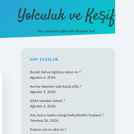
Yolculuk ve Keşif
Yeni rotalarda eğlenceli hikayeler bul!
https://tulipbet
SIDEBAR
SON YAZILAR
Bıçaklı kahve öğütücü alınır mı ?
Ağustos 6, 2026
Avcılar depremi saat kaçta oldu ?
Ağustos 5, 2026
6284 nereden istenir ?
Ağustos 3, 2026
Koç burcu kadını hangi hediyelerden hoşlanır ?
Temmuz 26, 2026
Katyon artı mı eksi mi ?