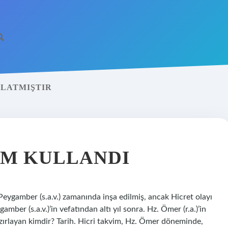
ŞLATMIŞTIR
IM KULLANDI
Peygamber (s.a.v.) zamanında inşa edilmiş, ancak Hicret olayı
amber (s.a.v.)’in vefatından altı yıl sonra. Hz. Ömer (r.a.)’in
 hazırlayan kimdir? Tarih. Hicri takvim, Hz. Ömer döneminde,