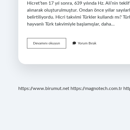
Hicret’ten 17 yıl sonra, 639 yılında Hz. Ali’nin tekli
alınarak oluşturulmuştur. Ondan önce yıllar sayılarl
belirtiliyordu. Hicri takvimi Türkler kullandı mı? Türk
hayvanlı Türk takvimiyle başlamışlar, daha…
Hicri
Devamını okuyun
Yorum Bırak
Takvimi
Kim
Kullandı
https://www.birumut.net
https://magnotech.com.tr
htt