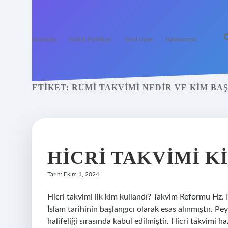
Anasayfa
Gizlilik Politikası
Yasal Uyarı
Hakkımızda
ETIKET:
RUMI TAKVIMI NEDIR VE KIM BA
HICRI TAKVIMI K
Tarih: Ekim 1, 2024
Hicri takvimi ilk kim kullandı? Takvim Reformu Hz. 
İslam tarihinin başlangıcı olarak esas alınmıştır. Peyg
halifeliği sırasında kabul edilmiştir. Hicri takvimi