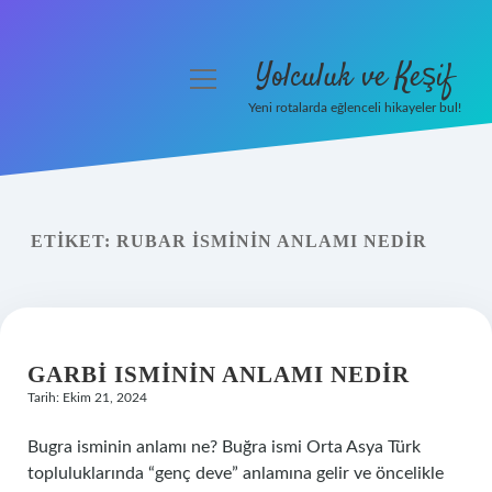
Yolculuk ve Keşif
menüyü
aç
Yeni rotalarda eğlenceli hikayeler bul!
Anasayfa
Gizlilik Politikası
ETIKET:
RUBAR ISMININ ANLAMI NEDIR
Yasal Uyarı
Hakkımızda
GARBI ISMININ ANLAMI NEDIR
Tarih: Ekim 21, 2024
Bugra isminin anlamı ne? Buğra ismi Orta Asya Türk
topluluklarında “genç deve” anlamına gelir ve öncelikle