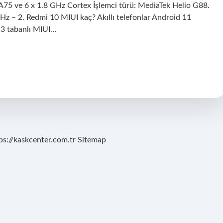
x-A75 ve 6 x 1.8 GHz Cortex İşlemci türü: MediaTek Helio G88.
1 GHz – 2. Redmi 10 MIUI kaç? Akıllı telefonlar Android 11
13 tabanlı MIUI…
ps://kaskcenter.com.tr
Sitemap