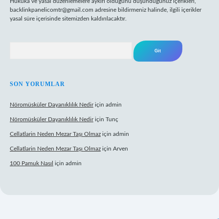
Hukuka ve yasal düzenlemelere aykırı olduğunu düşündüğünüz içerikleri,
backlinkpanelicomtr@gmail.com
adresine bildirmeniz halinde, ilgili içerikler
yasal süre içerisinde sitemizden kaldırılacaktır.
Arama
SON YORUMLAR
Nöromüsküler Dayanıklılık Nedir
için
admin
Nöromüsküler Dayanıklılık Nedir
için
Tunç
Cellatlarin Neden Mezar Taşı Olmaz
için
admin
Cellatlarin Neden Mezar Taşı Olmaz
için
Arven
100 Pamuk Nasıl
için
admin