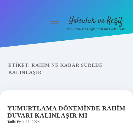
Yolculuk ve Keşif
menüyü
aç
Yeni rotalarda eğlenceli hikayeler bul!
Anasayfa
Gizlilik Politikası
ETIKET:
RAHIM NE KADAR SÜREDE
Yasal Uyarı
KALINLAŞIR
Hakkımızda
YUMURTLAMA DÖNEMINDE RAHIM
DUVARI KALINLAŞIR MI
Tarih: Eylül 23, 2024