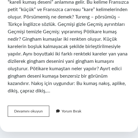
“kareli kumaş deseni” anlamına gelir. Bu kelime Fransızca
petit “küçük” ve Fransızca carreau “kare” kelimelerinden
oluşur. Pörsümemiş ne demek? Tureng – pörsümüş –
Türkçe İngilizce sözlük. Geçmişi gizle Geçmiş ayrıntıları
Geçmişi temizle Geçmiş: yıpranmış Pötikare kumaş
nedir? Gingham kumaşlar iki renkten oluşur. Küçük
karelerin boşluk kalmayacak şekilde birleştirilmesiyle
yapılır. Aynı boyuttaki iki farklı renkteki kareler yan yana
dizilerek gingham desenini yani gingham kumaşını
oluşturur. Pötikare kumaştan neler yapılır? Ayırt edici
gingham deseni kumaşa benzersiz bir görünüm
kazandırır. Nakış için uygundur: Bu kumaş nakış, aplike,
dikiş, çapraz dikiş,…
Pötikareli
Devamını okuyun
Yorum Bırak
Ne
Demek