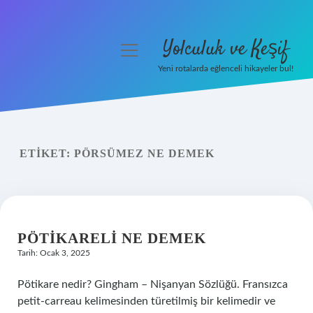
Yolculuk ve Keşif
menüyü
aç
Yeni rotalarda eğlenceli hikayeler bul!
Anasayfa
Gizlilik Politikası
ETIKET:
PÖRSÜMEZ NE DEMEK
Yasal Uyarı
Hakkımızda
PÖTIKARELI NE DEMEK
Tarih: Ocak 3, 2025
Pötikare nedir? Gingham – Nişanyan Sözlüğü. Fransızca
petit-carreau kelimesinden türetilmiş bir kelimedir ve