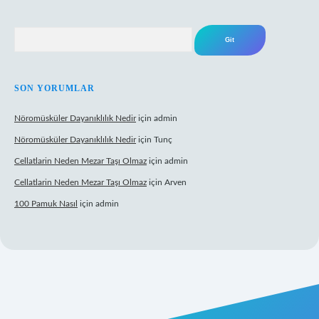
Arama
SON YORUMLAR
Nöromüsküler Dayanıklılık Nedir
için
admin
Nöromüsküler Dayanıklılık Nedir
için
Tunç
Cellatlarin Neden Mezar Taşı Olmaz
için
admin
Cellatlarin Neden Mezar Taşı Olmaz
için
Arven
100 Pamuk Nasıl
için
admin
s://tulipbetgiris.org/
elexbett.net