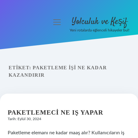
Yolculuk ve Keşif
menüyü
aç
Yeni rotalarda eğlenceli hikayeler bul!
Anasayfa
Gizlilik Politikası
ETIKET:
PAKETLEME IŞI NE KADAR
Yasal Uyarı
KAZANDIRIR
Hakkımızda
PAKETLEMECI NE IŞ YAPAR
Tarih: Eylül 30, 2024
Paketleme elemanı ne kadar maaş alır? Kullanıcıların iş