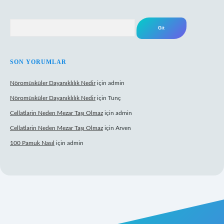
Arama
SON YORUMLAR
Nöromüsküler Dayanıklılık Nedir
için
admin
Nöromüsküler Dayanıklılık Nedir
için
Tunç
Cellatlarin Neden Mezar Taşı Olmaz
için
admin
Cellatlarin Neden Mezar Taşı Olmaz
için
Arven
100 Pamuk Nasıl
için
admin
//tulipbetgiris.org/
elexbett.net