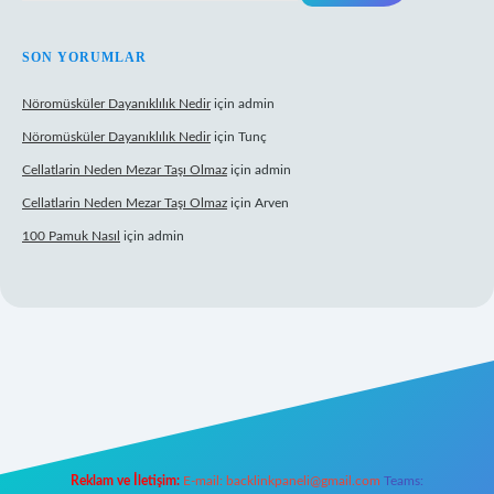
SON YORUMLAR
Nöromüsküler Dayanıklılık Nedir
için
admin
Nöromüsküler Dayanıklılık Nedir
için
Tunç
Cellatlarin Neden Mezar Taşı Olmaz
için
admin
Cellatlarin Neden Mezar Taşı Olmaz
için
Arven
100 Pamuk Nasıl
için
admin
et
Reklam ve İletişim:
E-mail:
backlinkpaneli@gmail.com
Teams: