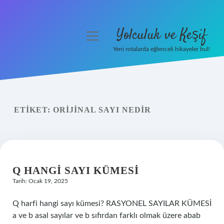
Yolculuk ve Keşif
menüyü
aç
Yeni rotalarda eğlenceli hikayeler bul!
Anasayfa
Gizlilik Politikası
ETIKET:
ORIJINAL SAYI NEDIR
Yasal Uyarı
Hakkımızda
Q HANGI SAYI KÜMESI
Tarih: Ocak 19, 2025
Q harfi hangi sayı kümesi? RASYONEL SAYILAR KÜMESİ
a ve b asal sayılar ve b sıfırdan farklı olmak üzere abab