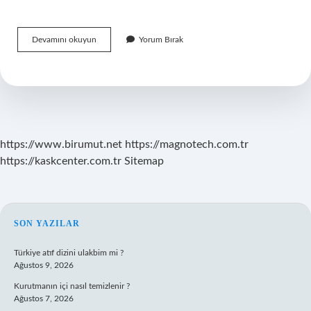
Denizli
Devamını okuyun
Yorum Bırak
Akşam
Ezanı
Kaç
Dakika
Var
https://www.birumut.net
https://magnotech.com.tr
https://kaskcenter.com.tr
Sitemap
SIDEBAR
SON YAZILAR
Türkiye atıf dizini ulakbim mi ?
Ağustos 9, 2026
Kurutmanın içi nasıl temizlenir ?
Ağustos 7, 2026