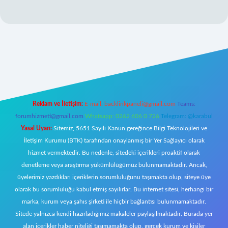
//tulipbetgiris.org/
elexbett.net
Reklam ve İletişim:
E-mail:
backlinkpaneli@gmail.com
Teams:
forumhizmeti@gmail.com
Whatsapp: 0262 606 0 726
Telegram: @karabul
Yasal Uyarı:
Sitemiz, 5651 Sayılı Kanun gereğince Bilgi Teknolojileri ve
İletişim Kurumu (BTK) tarafından onaylanmış bir Yer Sağlayıcı olarak
hizmet vermektedir. Bu nedenle, sitedeki içerikleri proaktif olarak
denetleme veya araştırma yükümlülüğümüz bulunmamaktadır. Ancak,
üyelerimiz yazdıkları içeriklerin sorumluluğunu taşımakta olup, siteye üye
olarak bu sorumluluğu kabul etmiş sayılırlar. Bu internet sitesi, herhangi bir
marka, kurum veya şahıs şirketi ile hiçbir bağlantısı bulunmamaktadır.
Sitede yalnızca kendi hazırladığımız makaleler paylaşılmaktadır. Burada yer
alan içerikler haber niteliği taşımamakta olup, gerçek kurum ve kişiler