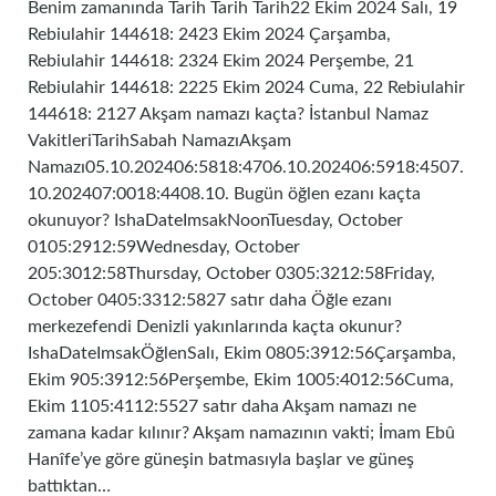
Benim zamanında Tarih Tarih Tarih22 Ekim 2024 Salı, 19
Rebiulahir 144618: 2423 Ekim 2024 Çarşamba,
Rebiulahir 144618: 2324 Ekim 2024 Perşembe, 21
Rebiulahir 144618: 2225 Ekim 2024 Cuma, 22 Rebiulahir
144618: 2127 Akşam namazı kaçta? İstanbul Namaz
VakitleriTarihSabah NamazıAkşam
Namazı05.10.202406:5818:4706.10.202406:5918:4507.
10.202407:0018:4408.10. Bugün öğlen ezanı kaçta
okunuyor? IshaDateImsakNoonTuesday, October
0105:2912:59Wednesday, October
205:3012:58Thursday, October 0305:3212:58Friday,
October 0405:3312:5827 satır daha Öğle ezanı
merkezefendi Denizli yakınlarında kaçta okunur?
IshaDateImsakÖğlenSalı, Ekim 0805:3912:56Çarşamba,
Ekim 905:3912:56Perşembe, Ekim 1005:4012:56Cuma,
Ekim 1105:4112:5527 satır daha Akşam namazı ne
zamana kadar kılınır? Akşam namazının vakti; İmam Ebû
Hanîfe’ye göre güneşin batmasıyla başlar ve güneş
battıktan…