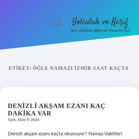
Yolculuk ve Keşif
menüyü
aç
Yeni rotalarda eğlenceli hikayeler bul!
Anasayfa
Gizlilik Politikası
ETIKET:
ÖĞLE NAMAZI İZMIR SAAT KAÇTA
Yasal Uyarı
Hakkımızda
DENIZLI AKŞAM EZANI KAÇ
DAKIKA VAR
Tarih: Ekim 9, 2024
Denizli akşam ezanı kaçta okunuyor? Namaz Vakitleri