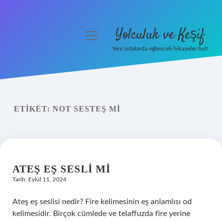
Yolculuk ve Keşif
menüyü
aç
Yeni rotalarda eğlenceli hikayeler bul!
Anasayfa
Gizlilik Politikası
ETIKET:
NOT SESTEŞ MI
Yasal Uyarı
Hakkımızda
ATEŞ EŞ SESLI MI
Tarih: Eylül 11, 2024
Ateş eş seslisi nedir? Fire kelimesinin eş anlamlısı od
kelimesidir. Birçok cümlede ve telaffuzda fire yerine