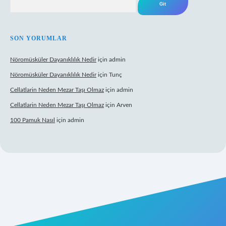
SON YORUMLAR
Nöromüsküler Dayanıklılık Nedir
için
admin
Nöromüsküler Dayanıklılık Nedir
için
Tunç
Cellatlarin Neden Mezar Taşı Olmaz
için
admin
Cellatlarin Neden Mezar Taşı Olmaz
için
Arven
100 Pamuk Nasıl
için
admin
rg/
elexbett.net