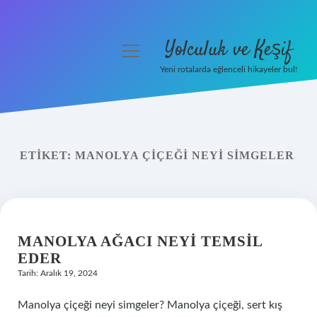
Yolculuk ve Keşif
menüyü
aç
Yeni rotalarda eğlenceli hikayeler bul!
Anasayfa
Gizlilik Politikası
ETIKET:
MANOLYA ÇIÇEĞI NEYI SIMGELER
Yasal Uyarı
Hakkımızda
MANOLYA AĞACI NEYI TEMSIL
EDER
Tarih: Aralık 19, 2024
Manolya çiçeği neyi simgeler? Manolya çiçeği, sert kış