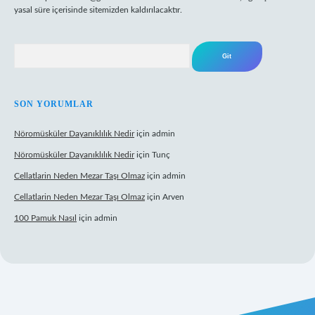
yasal süre içerisinde sitemizden kaldırılacaktır.
Arama
SON YORUMLAR
Nöromüsküler Dayanıklılık Nedir
için
admin
Nöromüsküler Dayanıklılık Nedir
için
Tunç
Cellatlarin Neden Mezar Taşı Olmaz
için
admin
Cellatlarin Neden Mezar Taşı Olmaz
için
Arven
100 Pamuk Nasıl
için
admin
betgiris.org/
elexbett.net