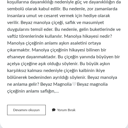
koşullarına dayanıklılığı nedeniyle güç ve dayanıklılığın da
sembolü olarak kabul edilir. Bu nedenle, zor zamanlarda
insanlara umut ve cesaret vermek için hediye olarak
verilir. Beyaz manolya çiçeği, saflık ve masumiyet
duygularını temsil eder. Bu nedenle, gelin buketlerinde ve
vaftiz törenlerinde kullanılır. Manolya hikayesi nedir?
Manolya çiçeğinin anlamı aşkın asaletini ortaya
çıkarmaktır. Manolya çiçeğinin hikayesi bilinen bir
efsaneye dayanmaktadır. Bu çiçeğin yanında büyüyen bir
açelya çiçeğine aşık olduğu söylenir. Bu büyük aşkın
karşılıksız kalması nedeniyle çiçeğin kalbinin ikiye
bölünerek bedeninden ayrıldığı söylenir. Beyaz manolya
ne anlama gelir? Beyaz Magnolia
Beyaz magnolia
çiçeğinin anlamı saflığın,…
Manolya
Devamını okuyun
Yorum Bırak
Ağacı
Neyi
Temsil