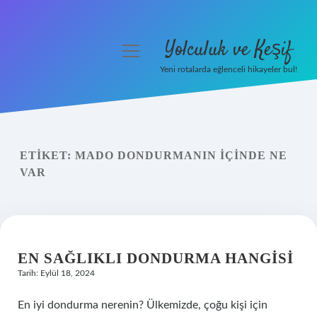
Yolculuk ve Keşif
menüyü
aç
Yeni rotalarda eğlenceli hikayeler bul!
Anasayfa
Gizlilik Politikası
ETIKET:
MADO DONDURMANIN IÇINDE NE
Yasal Uyarı
VAR
Hakkımızda
EN SAĞLIKLI DONDURMA HANGISI
Tarih: Eylül 18, 2024
En iyi dondurma nerenin? Ülkemizde, çoğu kişi için