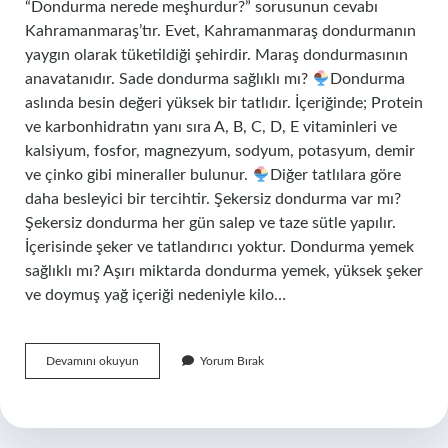
“Dondurma nerede meşhurdur?” sorusunun cevabı
Kahramanmaraş’tır. Evet, Kahramanmaraş dondurmanın
yaygın olarak tüketildiği şehirdir. Maraş dondurmasının
anavatanıdır. Sade dondurma sağlıklı mı?
Dondurma
aslında besin değeri yüksek bir tatlıdır. İçeriğinde; Protein
ve karbonhidratın yanı sıra A, B, C, D, E vitaminleri ve
kalsiyum, fosfor, magnezyum, sodyum, potasyum, demir
ve çinko gibi mineraller bulunur.
Diğer tatlılara göre
daha besleyici bir tercihtir. Şekersiz dondurma var mı?
Şekersiz dondurma her gün salep ve taze sütle yapılır.
İçerisinde şeker ve tatlandırıcı yoktur. Dondurma yemek
sağlıklı mı? Aşırı miktarda dondurma yemek, yüksek şeker
ve doymuş yağ içeriği nedeniyle kilo…
En
Devamını okuyun
Yorum Bırak
Sağlıklı
Dondurma
Hangisi