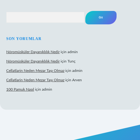
Arama
SON YORUMLAR
Nöromüsküler Dayanıklılık Nedir
için
admin
Nöromüsküler Dayanıklılık Nedir
için
Tunç
Cellatlarin Neden Mezar Taşı Olmaz
için
admin
Cellatlarin Neden Mezar Taşı Olmaz
için
Arven
100 Pamuk Nasıl
için
admin
://tulipbetgiris.org/
elexbett.net