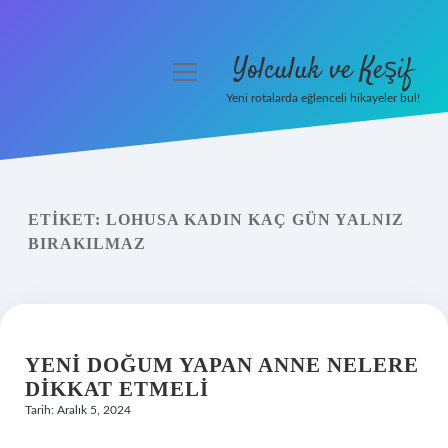
Yolculuk ve Keşif
menüyü
aç
Yeni rotalarda eğlenceli hikayeler bul!
Anasayfa
Gizlilik Politikası
ETIKET:
LOHUSA KADIN KAÇ GÜN YALNIZ
Yasal Uyarı
BIRAKILMAZ
Hakkımızda
YENI DOĞUM YAPAN ANNE NELERE
DIKKAT ETMELI
Tarih: Aralık 5, 2024