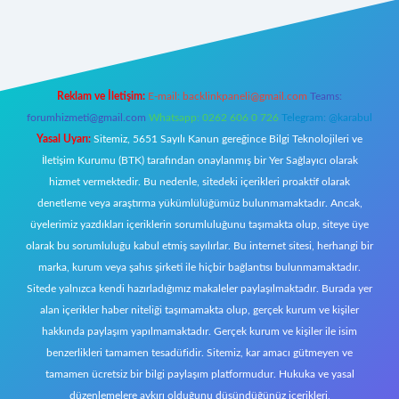
://tulipbetgiris.org/
elexbett.net
Reklam ve İletişim:
E-mail:
backlinkpaneli@gmail.com
Teams:
forumhizmeti@gmail.com
Whatsapp: 0262 606 0 726
Telegram: @karabul
Yasal Uyarı:
Sitemiz, 5651 Sayılı Kanun gereğince Bilgi Teknolojileri ve
İletişim Kurumu (BTK) tarafından onaylanmış bir Yer Sağlayıcı olarak
hizmet vermektedir. Bu nedenle, sitedeki içerikleri proaktif olarak
denetleme veya araştırma yükümlülüğümüz bulunmamaktadır. Ancak,
üyelerimiz yazdıkları içeriklerin sorumluluğunu taşımakta olup, siteye üye
olarak bu sorumluluğu kabul etmiş sayılırlar. Bu internet sitesi, herhangi bir
marka, kurum veya şahıs şirketi ile hiçbir bağlantısı bulunmamaktadır.
Sitede yalnızca kendi hazırladığımız makaleler paylaşılmaktadır. Burada yer
alan içerikler haber niteliği taşımamakta olup, gerçek kurum ve kişiler
hakkında paylaşım yapılmamaktadır. Gerçek kurum ve kişiler ile isim
benzerlikleri tamamen tesadüfidir. Sitemiz, kar amacı gütmeyen ve
tamamen ücretsiz bir bilgi paylaşım platformudur. Hukuka ve yasal
düzenlemelere aykırı olduğunu düşündüğünüz içerikleri,