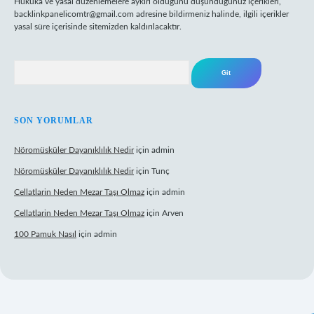
Hukuka ve yasal düzenlemelere aykırı olduğunu düşündüğünüz içerikleri,
backlinkpanelicomtr@gmail.com
adresine bildirmeniz halinde, ilgili içerikler
yasal süre içerisinde sitemizden kaldırılacaktır.
Arama
SON YORUMLAR
Nöromüsküler Dayanıklılık Nedir
için
admin
Nöromüsküler Dayanıklılık Nedir
için
Tunç
Cellatlarin Neden Mezar Taşı Olmaz
için
admin
Cellatlarin Neden Mezar Taşı Olmaz
için
Arven
100 Pamuk Nasıl
için
admin