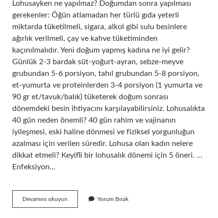
Lohusayken ne yapılmaz? Doğumdan sonra yapılması
gerekenler: Öğün atlamadan her türlü gıda yeterli
miktarda tüketilmeli, sigara, alkol gibi sulu besinlere
ağırlık verilmeli, çay ve kahve tüketiminden
kaçınılmalıdır. Yeni doğum yapmış kadına ne iyi gelir?
Günlük 2-3 bardak süt-yoğurt-ayran, sebze-meyve
grubundan 5-6 porsiyon, tahıl grubundan 5-8 porsiyon,
et-yumurta ve proteinlerden 3-4 porsiyon (1 yumurta ve
90 gr et/tavuk/balık) tüketerek doğum sonrası
dönemdeki besin ihtiyacını karşılayabilirsiniz. Lohusalıkta
40 gün neden önemli? 40 gün rahim ve vajinanın
iyileşmesi, eski haline dönmesi ve fiziksel yorgunluğun
azalması için verilen süredir. Lohusa olan kadın nelere
dikkat etmeli? Keyifli bir lohusalık dönemi için 5 öneri. …
Enfeksiyon…
Yeni
Devamını okuyun
Yorum Bırak
Doğum
Yapan