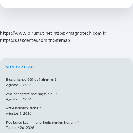
Anne
Nelere
Dikkat
Etmeli
https://www.birumut.net
https://magnotech.com.tr
https://kaskcenter.com.tr
Sitemap
SIDEBAR
SON YAZILAR
Bıçaklı kahve öğütücü alınır mı ?
Ağustos 6, 2026
Avcılar depremi saat kaçta oldu ?
Ağustos 5, 2026
6284 nereden istenir ?
Ağustos 3, 2026
Koç burcu kadını hangi hediyelerden hoşlanır ?
Temmuz 26, 2026