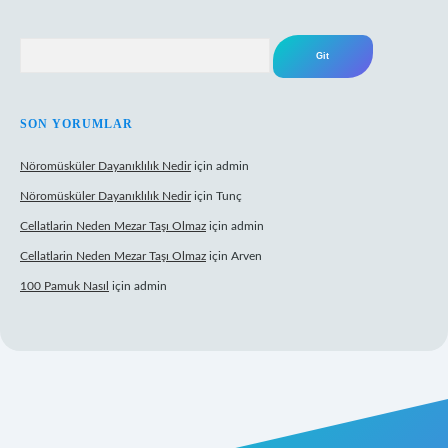
Arama
SON YORUMLAR
Nöromüsküler Dayanıklılık Nedir
için
admin
Nöromüsküler Dayanıklılık Nedir
için
Tunç
Cellatlarin Neden Mezar Taşı Olmaz
için
admin
Cellatlarin Neden Mezar Taşı Olmaz
için
Arven
100 Pamuk Nasıl
için
admin
et