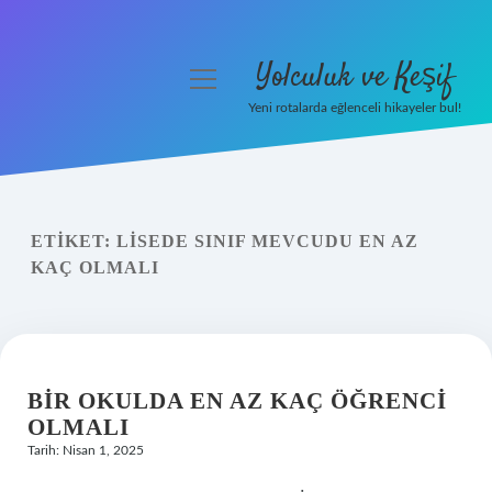
Yolculuk ve Keşif
menüyü
aç
Yeni rotalarda eğlenceli hikayeler bul!
Anasayfa
Gizlilik Politikası
ETIKET:
LISEDE SINIF MEVCUDU EN AZ
Yasal Uyarı
KAÇ OLMALI
Hakkımızda
BIR OKULDA EN AZ KAÇ ÖĞRENCI
OLMALI
Tarih: Nisan 1, 2025