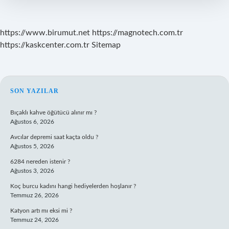
Öğrenci
Olmalı
https://www.birumut.net
https://magnotech.com.tr
https://kaskcenter.com.tr
Sitemap
SIDEBAR
SON YAZILAR
Bıçaklı kahve öğütücü alınır mı ?
Ağustos 6, 2026
Avcılar depremi saat kaçta oldu ?
Ağustos 5, 2026
6284 nereden istenir ?
Ağustos 3, 2026
Koç burcu kadını hangi hediyelerden hoşlanır ?
Temmuz 26, 2026
Katyon artı mı eksi mi ?
Temmuz 24, 2026