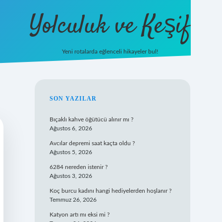
Yolculuk ve Keşif
Yeni rotalarda eğlenceli hikayeler bul!
https://tulipbet
SIDEBAR
SON YAZILAR
Bıçaklı kahve öğütücü alınır mı ?
Ağustos 6, 2026
Avcılar depremi saat kaçta oldu ?
Ağustos 5, 2026
6284 nereden istenir ?
Ağustos 3, 2026
Koç burcu kadını hangi hediyelerden hoşlanır ?
Temmuz 26, 2026
Katyon artı mı eksi mi ?