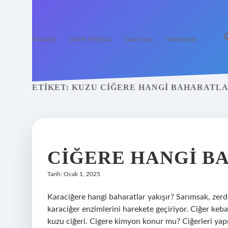
Anasayfa
Gizlilik Politikası
Yasal Uyarı
Hakkımızda
ETIKET:
KUZU CIĞERE HANGI BAHARATL
CIĞERE HANGI B
Tarih: Ocak 1, 2025
Karaciğere hangi baharatlar yakışır? Sarımsak, zerde
karaciğer enzimlerini harekete geçiriyor. Ciğer keb
kuzu ciğeri. Cigere kimyon konur mu? Ciğerleri yap