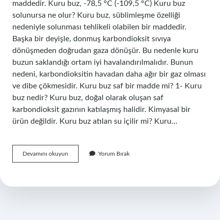
maddedir. Kuru buz, -78,5 °C (-109,5 °C) Kuru buz
solunursa ne olur? Kuru buz, süblimleşme özelliği
nedeniyle solunması tehlikeli olabilen bir maddedir.
Başka bir deyişle, donmuş karbondioksit sıvıya
dönüşmeden doğrudan gaza dönüşür. Bu nedenle kuru
buzun saklandığı ortam iyi havalandırılmalıdır. Bunun
nedeni, karbondioksitin havadan daha ağır bir gaz olması
ve dibe çökmesidir. Kuru buz saf bir madde mi? 1- Kuru
buz nedir? Kuru buz, doğal olarak oluşan saf
karbondioksit gazının katılaşmış halidir. Kimyasal bir
ürün değildir. Kuru buz atılan su içilir mi? Kuru…
Kuru
Devamını okuyun
Yorum Bırak
Buzun
Içinde
Ne
Var