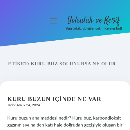
Yolculuk ve Keşif
menüyü
aç
Yeni rotalarda eğlenceli hikayeler bul!
Anasayfa
Gizlilik Politikası
ETIKET:
KURU BUZ SOLUNURSA NE OLUR
Yasal Uyarı
Hakkımızda
KURU BUZUN IÇINDE NE VAR
Tarih: Aralık 24, 2024
Kuru buzun ana maddesi nedir? Kuru buz, karbondioksit
gazının sıvı halden katı hale doğrudan geçişiyle oluşan bir