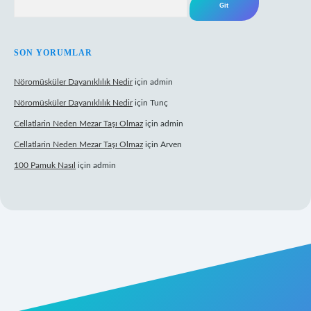
SON YORUMLAR
Nöromüsküler Dayanıklılık Nedir
için
admin
Nöromüsküler Dayanıklılık Nedir
için
Tunç
Cellatlarin Neden Mezar Taşı Olmaz
için
admin
Cellatlarin Neden Mezar Taşı Olmaz
için
Arven
100 Pamuk Nasıl
için
admin
s://tulipbetgiris.org/
elexbett.net