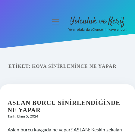
Yolculuk ve Keşif
menüyü
aç
Yeni rotalarda eğlenceli hikayeler bul!
Anasayfa
Gizlilik Politikası
ETIKET:
KOVA SINIRLENINCE NE YAPAR
Yasal Uyarı
Hakkımızda
ASLAN BURCU SINIRLENDIĞINDE
NE YAPAR
Tarih: Ekim 5, 2024
Aslan burcu kavgada ne yapar? ASLAN: Keskin zekaları