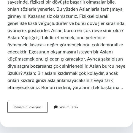
sayesinde, fiziksel bir dövüşte başarılı olmasalar bile,
onları sözlerle yenerler. Bu yüzden Aslanlarla tartışmaya
girmeyin! Kazanan siz olamazsınız. Fiziksel olarak
genellikle kaslı ve güçlüdürler ve bunu dövüşler sırasında
övünerek gösterirler. Aslan burcu en çok neye sinir olur?
Aslan: Yaptığı işi takdir etmemek, onu yeterince
övmemek, kısacası değer görmemek onu çok demoralize
edecektir. Egosunun okşanmasını isteyen bir Aslan’ı
küçümsemek onu çileden çıkaracaktır. Ayrıca şaka olsun
diye saçını bozarsanız çok sinirlenebilir. Aslan burcu neye
üzülür? Aslan: Bir aslanı kızdırmak çok kolaydır, ancak
onları kızdırdığınızı asla anlamayacaksınız veya fark
etmeyeceksiniz. Bunun nedeni, yaralarını tek başlarına…
Aslan
Devamını okuyun
Yorum Bırak
Burcu
Sinirlendiğinde
Ne
Yapar