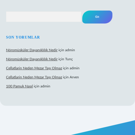
Arama
SON YORUMLAR
Nöromüsküler Dayanıklılık Nedir
için
admin
Nöromüsküler Dayanıklılık Nedir
için
Tunç
Cellatlarin Neden Mezar Taşı Olmaz
için
admin
Cellatlarin Neden Mezar Taşı Olmaz
için
Arven
100 Pamuk Nasıl
için
admin
//tulipbetgiris.org/
elexbett.net