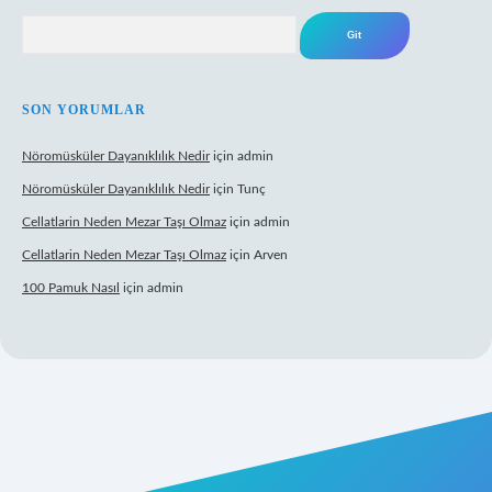
Arama
SON YORUMLAR
Nöromüsküler Dayanıklılık Nedir
için
admin
Nöromüsküler Dayanıklılık Nedir
için
Tunç
Cellatlarin Neden Mezar Taşı Olmaz
için
admin
Cellatlarin Neden Mezar Taşı Olmaz
için
Arven
100 Pamuk Nasıl
için
admin
://tulipbetgiris.org/
elexbett.net