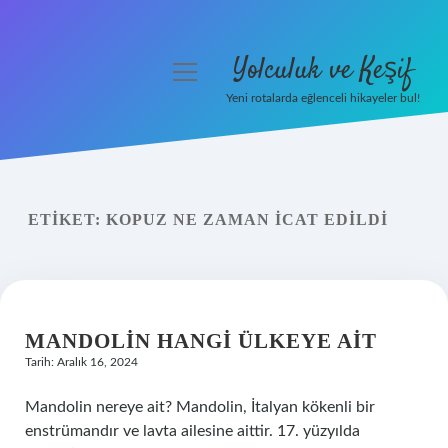
Yolculuk ve Keşif
menüyü
aç
Yeni rotalarda eğlenceli hikayeler bul!
Anasayfa
Gizlilik Politikası
ETIKET:
KOPUZ NE ZAMAN ICAT EDILDI
Yasal Uyarı
Hakkımızda
MANDOLIN HANGI ÜLKEYE AIT
Tarih: Aralık 16, 2024
Mandolin nereye ait? Mandolin, İtalyan kökenli bir
enstrümandır ve lavta ailesine aittir. 17. yüzyılda