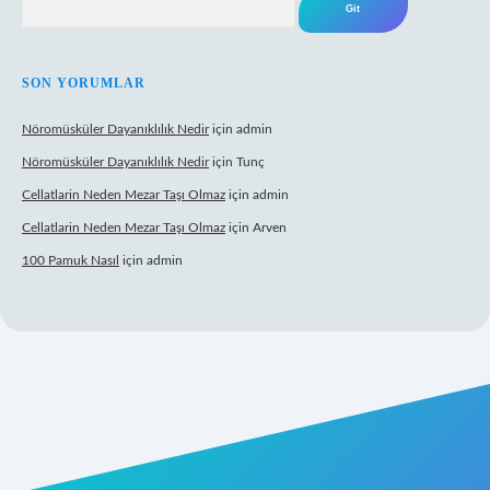
SON YORUMLAR
Nöromüsküler Dayanıklılık Nedir
için
admin
Nöromüsküler Dayanıklılık Nedir
için
Tunç
Cellatlarin Neden Mezar Taşı Olmaz
için
admin
Cellatlarin Neden Mezar Taşı Olmaz
için
Arven
100 Pamuk Nasıl
için
admin
g/
elexbett.net