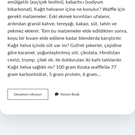
emülgatör (ayçiçek lesitini), kabartıcı (sodyum
bikarbonat). Kağıt helvanın içine ne konulur? Waffle için
gerekli malzemeler: Eski ekmek kırıntıları ufalanır,
ardından granül kahve, tereyağı, kakao, süt, tahin ve
pekmez eklenir. Tüm bu malzemeler elde edildikten sonra,
koyu bir kıvam elde edilene kadar blenderda karıştırılır.
Kağıt helva içinde süt var mı? Gofret şekerler, çeşidine
göre karamel, yoğunlaştırılmış süt, çikolata, Hindistan
cevizi, trump, çilek vb. ile doldurulan iki katlı tatlılardır.
Kağıt helva sağlıklı mı? 100 gram Koska waffle’da 77
gram karbonhidrat, 5 gram protein, 6 gram…
Kağıt
Devamını okuyun
Yorum Bırak
Helvada
Yumurta
Var
Mı