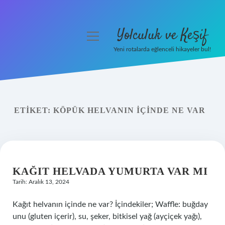
Yolculuk ve Keşif
menüyü
aç
Yeni rotalarda eğlenceli hikayeler bul!
Anasayfa
Gizlilik Politikası
ETIKET:
KÖPÜK HELVANIN IÇINDE NE VAR
Yasal Uyarı
Hakkımızda
KAĞIT HELVADA YUMURTA VAR MI
Tarih: Aralık 13, 2024
Kağıt helvanın içinde ne var? İçindekiler; Waffle: buğday
unu (gluten içerir), su, şeker, bitkisel yağ (ayçiçek yağı),