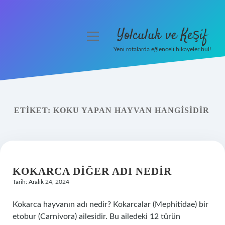
Yolculuk ve Keşif
menüyü
aç
Yeni rotalarda eğlenceli hikayeler bul!
Anasayfa
Gizlilik Politikası
ETIKET:
KOKU YAPAN HAYVAN HANGISIDIR
Yasal Uyarı
Hakkımızda
KOKARCA DIĞER ADI NEDIR
Tarih: Aralık 24, 2024
Kokarca hayvanın adı nedir? Kokarcalar (Mephitidae) bir
etobur (Carnivora) ailesidir. Bu ailedeki 12 türün