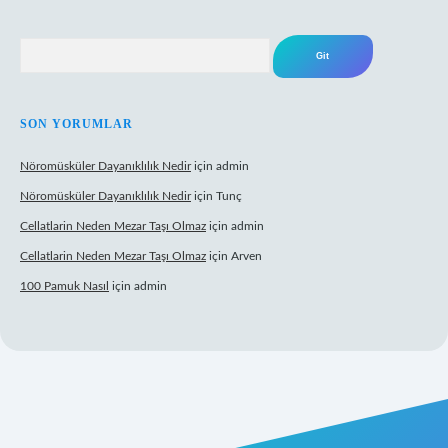
Arama
SON YORUMLAR
Nöromüsküler Dayanıklılık Nedir
için
admin
Nöromüsküler Dayanıklılık Nedir
için
Tunç
Cellatlarin Neden Mezar Taşı Olmaz
için
admin
Cellatlarin Neden Mezar Taşı Olmaz
için
Arven
100 Pamuk Nasıl
için
admin
://tulipbetgiris.org/
elexbett.net