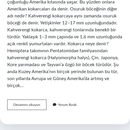
çoğunluğu Amerika kıtasında yaşar. Bu yüzden onlara
Amerikan kokarcaları da denir. Osuruk böceğinin diğer
adı nedir? Kahverengi kokarcaya aynı zamanda osuruk
böceği de denir. Yetişkinler 12–17 mm uzunluğundadır.
Kahverengi kokarca, kahverengi tonlarında benekli bir
türdür. Yaklaşık 1–3 mm çapında ve 1,6 mm uzunluğunda
açık renkli yumurtaları vardır. Kokarca neye denir?
Hemiptera takımının Pentatomidae familyasından
kahverengi kokarca (Halyomorpha halys), Çin, Japonya,
Kore yarımadası ve Tayvan’a özgü bir böcek türüdür. Şu
anda Kuzey Amerika’nın birçok yerinde bulunan bu tür,
son yıllarda Avrupa ve Güney Amerika’da artmış ve
birçok…
Kokarca
Devamını okuyun
Yorum Bırak
Diğer
Adı
Nedir