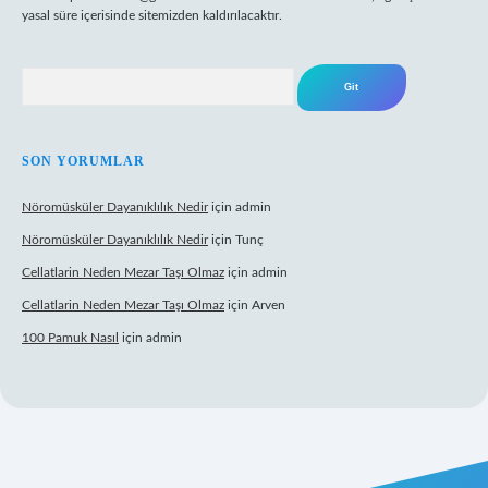
yasal süre içerisinde sitemizden kaldırılacaktır.
Arama
SON YORUMLAR
Nöromüsküler Dayanıklılık Nedir
için
admin
Nöromüsküler Dayanıklılık Nedir
için
Tunç
Cellatlarin Neden Mezar Taşı Olmaz
için
admin
Cellatlarin Neden Mezar Taşı Olmaz
için
Arven
100 Pamuk Nasıl
için
admin
://tulipbetgiris.org/
elexbett.net