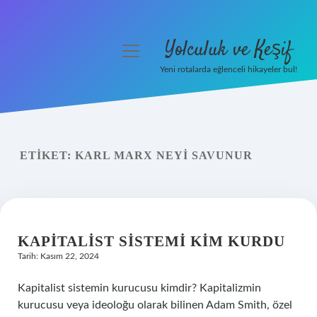
Yolculuk ve Keşif
menüyü
aç
Yeni rotalarda eğlenceli hikayeler bul!
Anasayfa
Gizlilik Politikası
ETIKET:
KARL MARX NEYI SAVUNUR
Yasal Uyarı
Hakkımızda
KAPITALIST SISTEMI KIM KURDU
Tarih: Kasım 22, 2024
Kapitalist sistemin kurucusu kimdir? Kapitalizmin
kurucusu veya ideoloğu olarak bilinen Adam Smith, özel