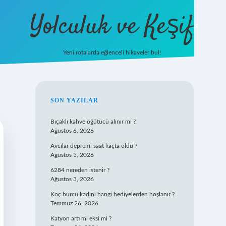
Yolculuk ve Keşif
Yeni rotalarda eğlenceli hikayeler bul!
https://tulipbet
SIDEBAR
SON YAZILAR
Bıçaklı kahve öğütücü alınır mı ?
Ağustos 6, 2026
Avcılar depremi saat kaçta oldu ?
Ağustos 5, 2026
6284 nereden istenir ?
Ağustos 3, 2026
Koç burcu kadını hangi hediyelerden hoşlanır ?
Temmuz 26, 2026
Katyon artı mı eksi mi ?