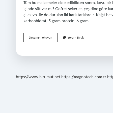
Tüm bu malzemeler elde edildikten sonra, koyu bir k
içinde süt var mı? Gofret şekerler, çeşidine göre ka
çilek vb. ile doldurulan iki katlı tatlılardır. Kağıt 
karbonhidrat, 5 gram protein, 6 gram…
Kağıt
Devamını okuyun
Yorum Bırak
Helvada
Yumurta
Var
Mı
https://www.birumut.net
https://magnotech.com.tr
htt