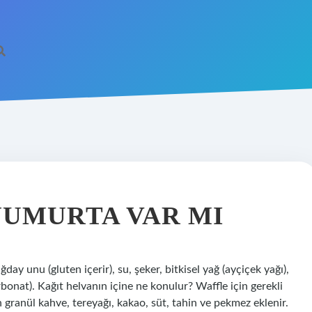
YUMURTA VAR MI
day unu (gluten içerir), su, şeker, bitkisel yağ (ayçiçek yağı),
rbonat). Kağıt helvanın içine ne konulur? Waffle için gerekli
n granül kahve, tereyağı, kakao, süt, tahin ve pekmez eklenir.