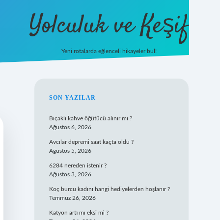
Yolculuk ve Keşif
Yeni rotalarda eğlenceli hikayeler bul!
https://tulipbet
SIDEBAR
SON YAZILAR
Bıçaklı kahve öğütücü alınır mı ?
Ağustos 6, 2026
Avcılar depremi saat kaçta oldu ?
Ağustos 5, 2026
6284 nereden istenir ?
Ağustos 3, 2026
Koç burcu kadını hangi hediyelerden hoşlanır ?
Temmuz 26, 2026
Katyon artı mı eksi mi ?