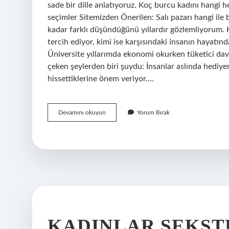
sade bir dille anlatıyoruz. Koç burcu kadını hangi 
seçimler Sitemizden Önerilen: Salı pazarı hangi ile
kadar farklı düşündüğünü yıllardır gözlemliyorum.
tercih ediyor, kimi ise karşısındaki insanın hayatınd
Üniversite yıllarımda ekonomi okurken tüketici davr
çeken şeylerden biri şuydu: İnsanlar aslında hediye
hissettiklerine önem veriyor.…
Koç
Devamını okuyun
Yorum Bırak
burcu
kadını
hangi
hediyelerden
hoşlanır
?
KADINLAR SEKSTE