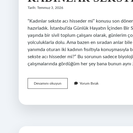
Tarih: Temmuz 3, 2026
“Kadınlar sekste acı hisseder mi” konusu son dönemde
hazırladık. İstanbul’da Günlük Hayatın İçinden Bir 
yaşında bir sivil toplum çalışanı olarak, günlerim 
yolculuklarla dolu. Ama bazen en sıradan anlar bil
yanımda oturan iki kadının fısıltıyla konuşmasıyla
sekste acı hisseder mi?” Bu sorunun sadece biyoloji
çalışmalarında gördüğüm her şey bana bunun ayn
Kadınlar
Devamını okuyun
Yorum Bırak
sekste
acı
hisseder
mi
?