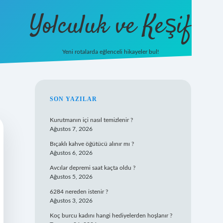
Yolculuk ve Keşif
Yeni rotalarda eğlenceli hikayeler bul!
https://tulipbet
SIDEBAR
SON YAZILAR
Kurutmanın içi nasıl temizlenir ?
Ağustos 7, 2026
Bıçaklı kahve öğütücü alınır mı ?
Ağustos 6, 2026
Avcılar depremi saat kaçta oldu ?
Ağustos 5, 2026
6284 nereden istenir ?
Ağustos 3, 2026
Koç burcu kadını hangi hediyelerden hoşlanır ?