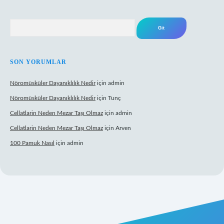
Arama
SON YORUMLAR
Nöromüsküler Dayanıklılık Nedir
için
admin
Nöromüsküler Dayanıklılık Nedir
için
Tunç
Cellatlarin Neden Mezar Taşı Olmaz
için
admin
Cellatlarin Neden Mezar Taşı Olmaz
için
Arven
100 Pamuk Nasıl
için
admin
/
elexbett.net