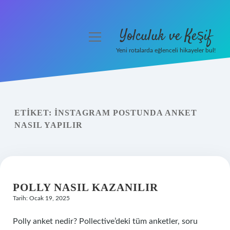
Yolculuk ve Keşif
menüyü
aç
Yeni rotalarda eğlenceli hikayeler bul!
Anasayfa
Gizlilik Politikası
ETIKET:
İNSTAGRAM POSTUNDA ANKET
Yasal Uyarı
NASIL YAPILIR
Hakkımızda
POLLY NASIL KAZANILIR
Tarih: Ocak 19, 2025
Polly anket nedir? Pollective’deki tüm anketler, soru