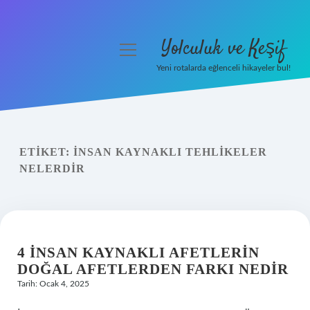
Yolculuk ve Keşif
menüyü
aç
Yeni rotalarda eğlenceli hikayeler bul!
Anasayfa
Gizlilik Politikası
ETIKET:
İNSAN KAYNAKLI TEHLIKELER
Yasal Uyarı
NELERDIR
Hakkımızda
4 İNSAN KAYNAKLI AFETLERIN
DOĞAL AFETLERDEN FARKI NEDIR
Tarih: Ocak 4, 2025