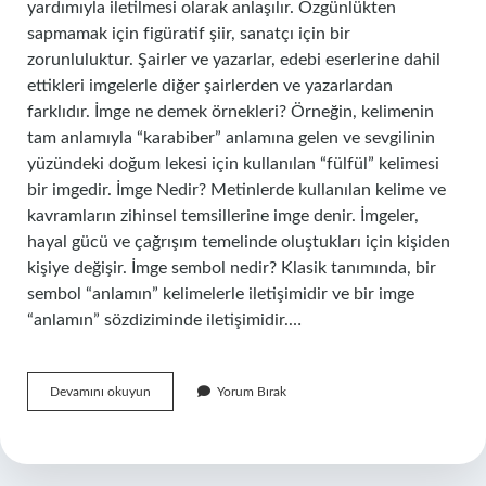
yardımıyla iletilmesi olarak anlaşılır. Özgünlükten
sapmamak için figüratif şiir, sanatçı için bir
zorunluluktur. Şairler ve yazarlar, edebi eserlerine dahil
ettikleri imgelerle diğer şairlerden ve yazarlardan
farklıdır. İmge ne demek örnekleri? Örneğin, kelimenin
tam anlamıyla “karabiber” anlamına gelen ve sevgilinin
yüzündeki doğum lekesi için kullanılan “fülfül” kelimesi
bir imgedir. İmge Nedir? Metinlerde kullanılan kelime ve
kavramların zihinsel temsillerine imge denir. İmgeler,
hayal gücü ve çağrışım temelinde oluştukları için kişiden
kişiye değişir. İmge sembol nedir? Klasik tanımında, bir
sembol “anlamın” kelimelerle iletişimidir ve bir imge
“anlamın” sözdiziminde iletişimidir.…
Imgeli
Devamını okuyun
Yorum Bırak
Ifade
Nedir