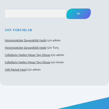
Arama
SON YORUMLAR
Nöromüsküler Dayanıklılık Nedir
için
admin
Nöromüsküler Dayanıklılık Nedir
için
Tunç
Cellatlarin Neden Mezar Taşı Olmaz
için
admin
Cellatlarin Neden Mezar Taşı Olmaz
için
Arven
100 Pamuk Nasıl
için
admin
//tulipbetgiris.org/
elexbett.net