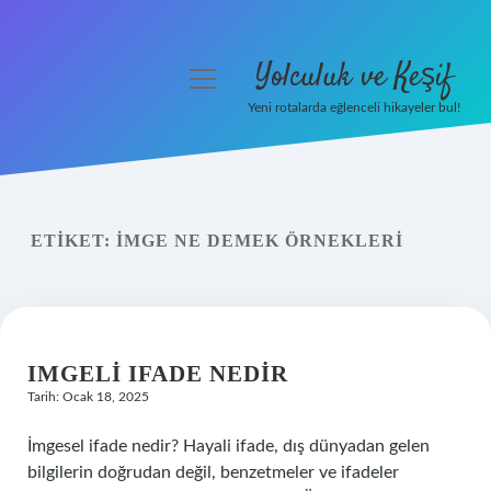
Yolculuk ve Keşif
menüyü
aç
Yeni rotalarda eğlenceli hikayeler bul!
Anasayfa
Gizlilik Politikası
ETIKET:
İMGE NE DEMEK ÖRNEKLERI
Yasal Uyarı
Hakkımızda
IMGELI IFADE NEDIR
Tarih: Ocak 18, 2025
İmgesel ifade nedir? Hayali ifade, dış dünyadan gelen
bilgilerin doğrudan değil, benzetmeler ve ifadeler