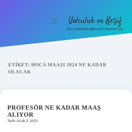
Yolculuk ve Keşif
menüyü
aç
Yeni rotalarda eğlenceli hikayeler bul!
Anasayfa
Gizlilik Politikası
ETIKET:
HOCA MAAŞI 2024 NE KADAR
Yasal Uyarı
OLACAK
Hakkımızda
PROFESÖR NE KADAR MAAŞ
ALIYOR
Tarih: Ocak 2, 2025