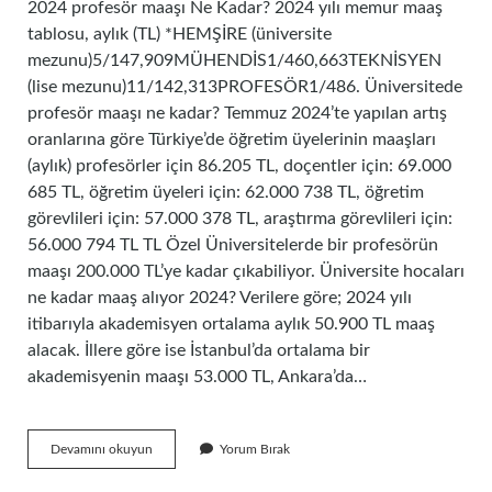
2024 profesör maaşı Ne Kadar? 2024 yılı memur maaş
tablosu, aylık (TL) *HEMŞİRE (üniversite
mezunu)5/147,909MÜHENDİS1/460,663TEKNİSYEN
(lise mezunu)11/142,313PROFESÖR1/486. Üniversitede
profesör maaşı ne kadar? Temmuz 2024’te yapılan artış
oranlarına göre Türkiye’de öğretim üyelerinin maaşları
(aylık) profesörler için 86.205 TL, doçentler için: 69.000
685 TL, öğretim üyeleri için: 62.000 738 TL, öğretim
görevlileri için: 57.000 378 TL, araştırma görevlileri için:
56.000 794 TL TL Özel Üniversitelerde bir profesörün
maaşı 200.000 TL’ye kadar çıkabiliyor. Üniversite hocaları
ne kadar maaş alıyor 2024? Verilere göre; 2024 yılı
itibarıyla akademisyen ortalama aylık 50.900 TL maaş
alacak. İllere göre ise İstanbul’da ortalama bir
akademisyenin maaşı 53.000 TL, Ankara’da…
Profesör
Devamını okuyun
Yorum Bırak
Ne
Kadar