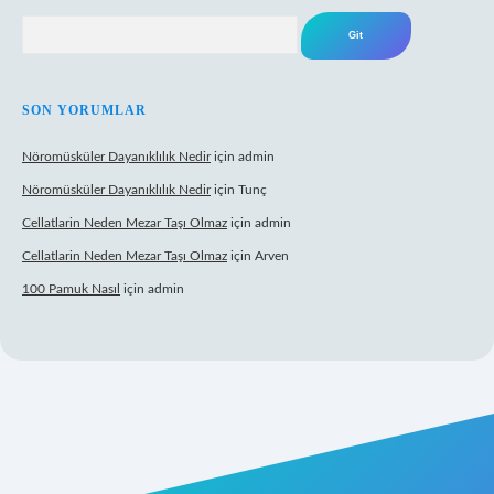
Arama
SON YORUMLAR
Nöromüsküler Dayanıklılık Nedir
için
admin
Nöromüsküler Dayanıklılık Nedir
için
Tunç
Cellatlarin Neden Mezar Taşı Olmaz
için
admin
Cellatlarin Neden Mezar Taşı Olmaz
için
Arven
100 Pamuk Nasıl
için
admin
t