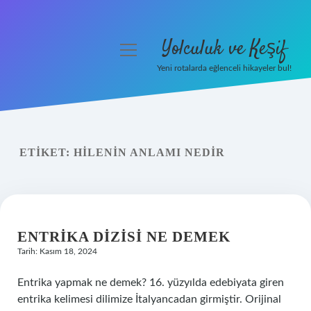
Yolculuk ve Keşif
menüyü
aç
Yeni rotalarda eğlenceli hikayeler bul!
Anasayfa
Gizlilik Politikası
ETIKET:
HILENIN ANLAMI NEDIR
Yasal Uyarı
Hakkımızda
ENTRIKA DIZISI NE DEMEK
Tarih: Kasım 18, 2024
Entrika yapmak ne demek? 16. yüzyılda edebiyata giren
entrika kelimesi dilimize İtalyancadan girmiştir. Orijinal