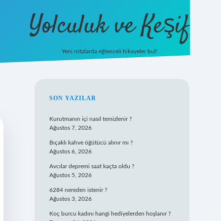
Yolculuk ve Keşif
Yeni rotalarda eğlenceli hikayeler bul!
https://tulipbet
SIDEBAR
SON YAZILAR
Kurutmanın içi nasıl temizlenir ?
Ağustos 7, 2026
Bıçaklı kahve öğütücü alınır mı ?
Ağustos 6, 2026
Avcılar depremi saat kaçta oldu ?
Ağustos 5, 2026
6284 nereden istenir ?
Ağustos 3, 2026
Koç burcu kadını hangi hediyelerden hoşlanır ?