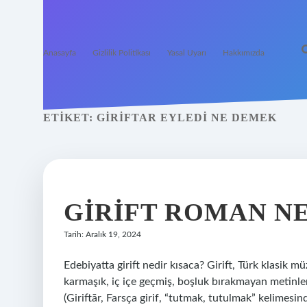
Anasayfa
Gizlilik Politikası
Yasal Uyarı
Hakkımızda
ETIKET:
GIRIFTAR EYLEDI NE DEMEK
GIRIFT ROMAN N
Tarih: Aralık 19, 2024
Edebiyatta girift nedir kısaca? Girift, Türk klasik m
karmaşık, iç içe geçmiş, boşluk bırakmayan metinleri
(Giriftār, Farsça girif, “tutmak, tutulmak” kelimesin