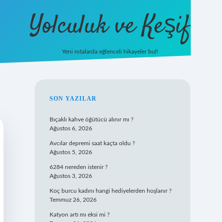
Yolculuk ve Keşif
Yeni rotalarda eğlenceli hikayeler bul!
https://tulipbetgiris.org/
elexbett.net
SIDEBAR
SON YAZILAR
Bıçaklı kahve öğütücü alınır mı ?
Ağustos 6, 2026
Avcılar depremi saat kaçta oldu ?
Ağustos 5, 2026
6284 nereden istenir ?
Ağustos 3, 2026
Koç burcu kadını hangi hediyelerden hoşlanır ?
Temmuz 26, 2026
Katyon artı mı eksi mi ?