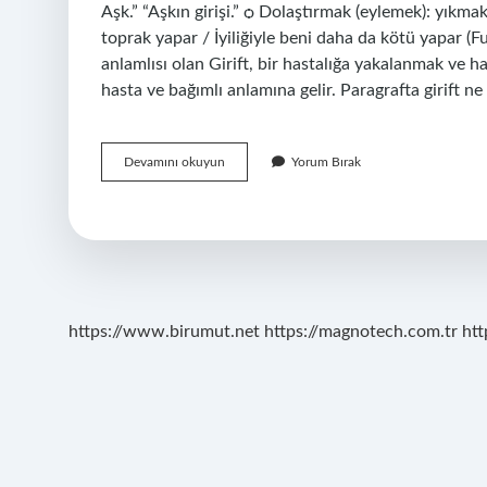
Aşk.” “Aşkın girişi.” ѻ Dolaştırmak (eylemek): yıkma
toprak yapar / İyiliğiyle beni daha da kötü yapar (F
anlamlısı olan Girift, bir hastalığa yakalanmak ve h
hasta ve bağımlı anlamına gelir. Paragrafta girift 
Girift
Devamını okuyun
Yorum Bırak
Roman
Ne
Demek
https://www.birumut.net
https://magnotech.com.tr
htt