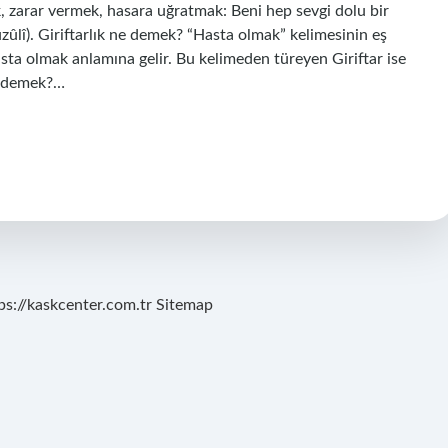
k, zarar vermek, hasara uğratmak: Beni hep sevgi dolu bir
uzûlî). Giriftarlık ne demek? “Hasta olmak” kelimesinin eş
asta olmak anlamına gelir. Bu kelimeden türeyen Giriftar ise
ne demek?…
ps://kaskcenter.com.tr
Sitemap