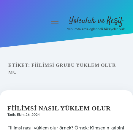
Yolculuk ve Keşif
menüyü
aç
Yeni rotalarda eğlenceli hikayeler bul!
Anasayfa
Gizlilik Politikası
ETIKET:
FIILIMSI GRUBU YÜKLEM OLUR
Yasal Uyarı
MU
Hakkımızda
FIILIMSI NASIL YÜKLEM OLUR
Tarih: Ekim 26, 2024
Fiilimsi nasıl yüklem olur örnek? Örnek: Kimsenin kalbini