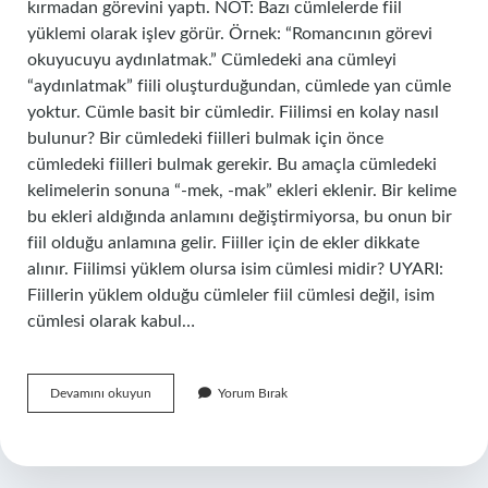
kırmadan görevini yaptı. NOT: Bazı cümlelerde fiil
yüklemi olarak işlev görür. Örnek: “Romancının görevi
okuyucuyu aydınlatmak.” Cümledeki ana cümleyi
“aydınlatmak” fiili oluşturduğundan, cümlede yan cümle
yoktur. Cümle basit bir cümledir. Fiilimsi en kolay nasıl
bulunur? Bir cümledeki fiilleri bulmak için önce
cümledeki fiilleri bulmak gerekir. Bu amaçla cümledeki
kelimelerin sonuna “-mek, -mak” ekleri eklenir. Bir kelime
bu ekleri aldığında anlamını değiştirmiyorsa, bu onun bir
fiil olduğu anlamına gelir. Fiiller için de ekler dikkate
alınır. Fiilimsi yüklem olursa isim cümlesi midir? UYARI:
Fiillerin yüklem olduğu cümleler fiil cümlesi değil, isim
cümlesi olarak kabul…
Fiilimsi
Devamını okuyun
Yorum Bırak
Nasıl
Yüklem
Olur