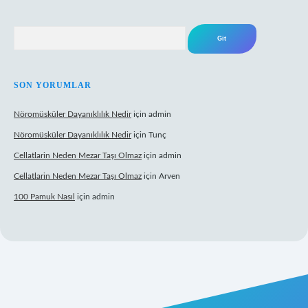
Arama
SON YORUMLAR
Nöromüsküler Dayanıklılık Nedir
için
admin
Nöromüsküler Dayanıklılık Nedir
için
Tunç
Cellatlarin Neden Mezar Taşı Olmaz
için
admin
Cellatlarin Neden Mezar Taşı Olmaz
için
Arven
100 Pamuk Nasıl
için
admin
://tulipbetgiris.org/
elexbett.net