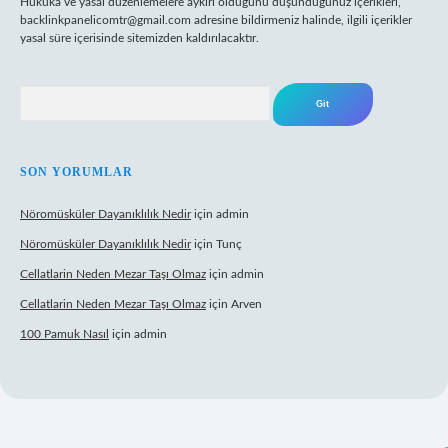
Hukuka ve yasal düzenlemelere aykırı olduğunu düşündüğünüz içerikleri,
backlinkpanelicomtr@gmail.com
adresine bildirmeniz halinde, ilgili içerikler
yasal süre içerisinde sitemizden kaldırılacaktır.
Arama
SON YORUMLAR
Nöromüsküler Dayanıklılık Nedir
için
admin
Nöromüsküler Dayanıklılık Nedir
için
Tunç
Cellatlarin Neden Mezar Taşı Olmaz
için
admin
Cellatlarin Neden Mezar Taşı Olmaz
için
Arven
100 Pamuk Nasıl
için
admin