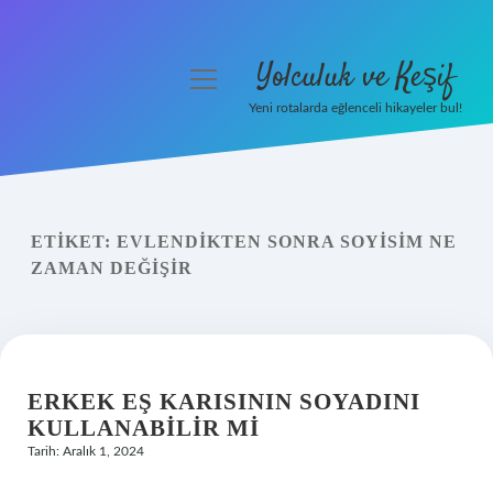
Yolculuk ve Keşif
menüyü
aç
Yeni rotalarda eğlenceli hikayeler bul!
Anasayfa
Gizlilik Politikası
ETIKET:
EVLENDIKTEN SONRA SOYISIM NE
Yasal Uyarı
ZAMAN DEĞIŞIR
Hakkımızda
ERKEK EŞ KARISININ SOYADINI
KULLANABILIR MI
Tarih: Aralık 1, 2024