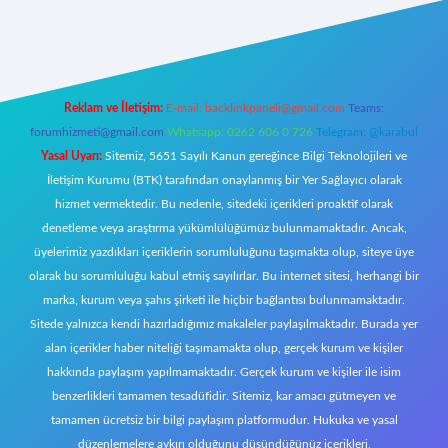
g/
elexbett.net
Reklam ve İletişim:
E-mail:
backlinkpaneli@gmail.com
Teams:
forumhizmeti@gmail.com
Whatsapp: 0262 606 0 726
Telegram: @karabul
Yasal Uyarı:
Sitemiz, 5651 Sayılı Kanun gereğince Bilgi Teknolojileri ve
İletişim Kurumu (BTK) tarafından onaylanmış bir Yer Sağlayıcı olarak
hizmet vermektedir. Bu nedenle, sitedeki içerikleri proaktif olarak
denetleme veya araştırma yükümlülüğümüz bulunmamaktadır. Ancak,
üyelerimiz yazdıkları içeriklerin sorumluluğunu taşımakta olup, siteye üye
olarak bu sorumluluğu kabul etmiş sayılırlar. Bu internet sitesi, herhangi bir
marka, kurum veya şahıs şirketi ile hiçbir bağlantısı bulunmamaktadır.
Sitede yalnızca kendi hazırladığımız makaleler paylaşılmaktadır. Burada yer
alan içerikler haber niteliği taşımamakta olup, gerçek kurum ve kişiler
hakkında paylaşım yapılmamaktadır. Gerçek kurum ve kişiler ile isim
benzerlikleri tamamen tesadüfidir. Sitemiz, kar amacı gütmeyen ve
tamamen ücretsiz bir bilgi paylaşım platformudur. Hukuka ve yasal
düzenlemelere aykırı olduğunu düşündüğünüz içerikleri,