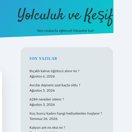
Yolculuk ve Keşif
Yeni rotalarda eğlenceli hikayeler bul!
https://tulipbe
SIDEBAR
SON YAZILAR
Bıçaklı kahve öğütücü alınır mı ?
Ağustos 6, 2026
Avcılar depremi saat kaçta oldu ?
Ağustos 5, 2026
6284 nereden istenir ?
Ağustos 3, 2026
Koç burcu kadını hangi hediyelerden hoşlanır ?
Temmuz 26, 2026
Katyon artı mı eksi mi ?