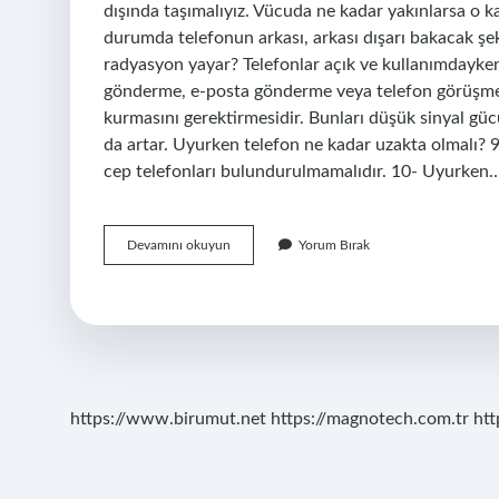
dışında taşımalıyız. Vücuda ne kadar yakınlarsa o ka
durumda telefonun arkası, arkası dışarı bakacak şe
radyasyon yayar? Telefonlar açık ve kullanımdayke
gönderme, e-posta gönderme veya telefon görüşmes
kurmasını gerektirmesidir. Bunları düşük sinyal gü
da artar. Uyurken telefon ne kadar uzakta olmalı? 
cep telefonları bulundurulmamalıdır. 10- Uyurken
Telefonu
Devamını okuyun
Yorum Bırak
Cepte
Taşımak
Zararlı
Mı
https://www.birumut.net
https://magnotech.com.tr
htt