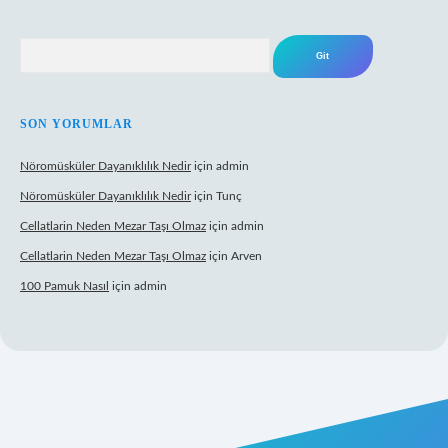
Arama
SON YORUMLAR
Nöromüsküler Dayanıklılık Nedir
için
admin
Nöromüsküler Dayanıklılık Nedir
için
Tunç
Cellatlarin Neden Mezar Taşı Olmaz
için
admin
Cellatlarin Neden Mezar Taşı Olmaz
için
Arven
100 Pamuk Nasıl
için
admin
://tulipbetgiris.org/
elexbett.net