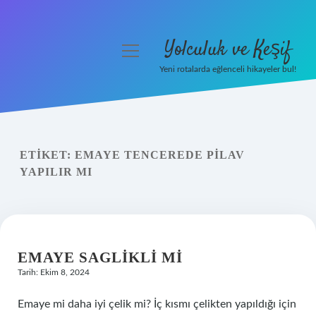
Yolculuk ve Keşif
menüyü
aç
Yeni rotalarda eğlenceli hikayeler bul!
Anasayfa
Gizlilik Politikası
ETIKET:
EMAYE TENCEREDE PILAV
Yasal Uyarı
YAPILIR MI
Hakkımızda
EMAYE SAGLIKLI MI
Tarih: Ekim 8, 2024
Emaye mi daha iyi çelik mi? İç kısmı çelikten yapıldığı için