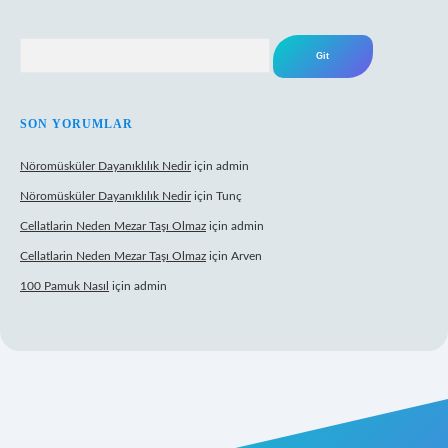
Arama
SON YORUMLAR
Nöromüsküler Dayanıklılık Nedir
için
admin
Nöromüsküler Dayanıklılık Nedir
için
Tunç
Cellatlarin Neden Mezar Taşı Olmaz
için
admin
Cellatlarin Neden Mezar Taşı Olmaz
için
Arven
100 Pamuk Nasıl
için
admin
s://tulipbetgiris.org/
elexbett.net