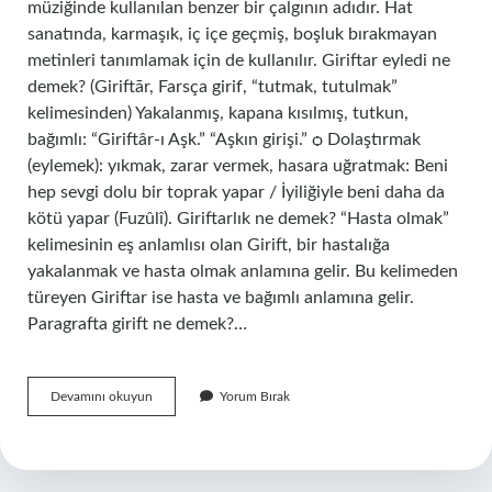
müziğinde kullanılan benzer bir çalgının adıdır. Hat
sanatında, karmaşık, iç içe geçmiş, boşluk bırakmayan
metinleri tanımlamak için de kullanılır. Giriftar eyledi ne
demek? (Giriftār, Farsça girif, “tutmak, tutulmak”
kelimesinden) Yakalanmış, kapana kısılmış, tutkun,
bağımlı: “Giriftâr-ı Aşk.” “Aşkın girişi.” ѻ Dolaştırmak
(eylemek): yıkmak, zarar vermek, hasara uğratmak: Beni
hep sevgi dolu bir toprak yapar / İyiliğiyle beni daha da
kötü yapar (Fuzûlî). Giriftarlık ne demek? “Hasta olmak”
kelimesinin eş anlamlısı olan Girift, bir hastalığa
yakalanmak ve hasta olmak anlamına gelir. Bu kelimeden
türeyen Giriftar ise hasta ve bağımlı anlamına gelir.
Paragrafta girift ne demek?…
Girift
Devamını okuyun
Yorum Bırak
Roman
Ne
Demek