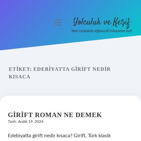
Yolculuk ve Keşif
menüyü
aç
Yeni rotalarda eğlenceli hikayeler bul!
Anasayfa
Gizlilik Politikası
ETIKET:
EDEBIYATTA GIRIFT NEDIR
Yasal Uyarı
KISACA
Hakkımızda
GIRIFT ROMAN NE DEMEK
Tarih: Aralık 19, 2024
Edebiyatta girift nedir kısaca? Girift, Türk klasik