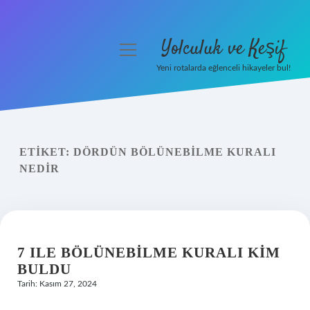
Yolculuk ve Keşif
menüyü
aç
Yeni rotalarda eğlenceli hikayeler bul!
Anasayfa
Gizlilik Politikası
ETIKET:
DÖRDÜN BÖLÜNEBILME KURALI
Yasal Uyarı
NEDIR
Hakkımızda
7 ILE BÖLÜNEBILME KURALI KIM
BULDU
Tarih: Kasım 27, 2024