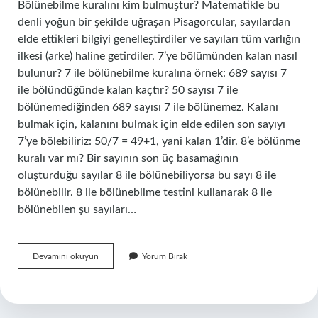
Bölünebilme kuralını kim bulmuştur? Matematikle bu
denli yoğun bir şekilde uğraşan Pisagorcular, sayılardan
elde ettikleri bilgiyi genelleştirdiler ve sayıları tüm varlığın
ilkesi (arke) haline getirdiler. 7’ye bölümünden kalan nasıl
bulunur? 7 ile bölünebilme kuralına örnek: 689 sayısı 7
ile bölündüğünde kalan kaçtır? 50 sayısı 7 ile
bölünemediğinden 689 sayısı 7 ile bölünemez. Kalanı
bulmak için, kalanını bulmak için elde edilen son sayıyı
7’ye bölebiliriz: 50/7 = 49+1, yani kalan 1’dir. 8’e bölünme
kuralı var mı? Bir sayının son üç basamağının
oluşturduğu sayılar 8 ile bölünebiliyorsa bu sayı 8 ile
bölünebilir. 8 ile bölünebilme testini kullanarak 8 ile
bölünebilen şu sayıları…
7
Devamını okuyun
Yorum Bırak
Ile
Bölünebilme
Kuralı
Kim