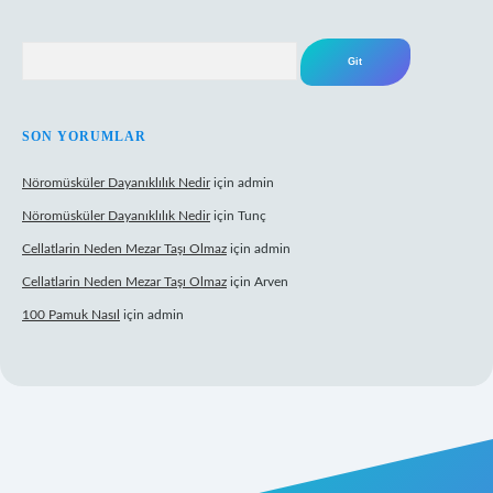
Arama
SON YORUMLAR
Nöromüsküler Dayanıklılık Nedir
için
admin
Nöromüsküler Dayanıklılık Nedir
için
Tunç
Cellatlarin Neden Mezar Taşı Olmaz
için
admin
Cellatlarin Neden Mezar Taşı Olmaz
için
Arven
100 Pamuk Nasıl
için
admin
rg/
elexbett.net