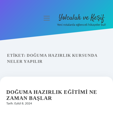
Yolculuk ve Keşif
menüyü
aç
Yeni rotalarda eğlenceli hikayeler bul!
Anasayfa
Gizlilik Politikası
ETIKET:
DOĞUMA HAZIRLIK KURSUNDA
Yasal Uyarı
NELER YAPILIR
Hakkımızda
DOĞUMA HAZIRLIK EĞITIMI NE
ZAMAN BAŞLAR
Tarih: Eylül 8, 2024